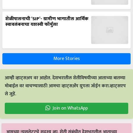
शेळीपालनाची ‘SIP’- ग्रामीण भागातील आर्थिक
स्वावलंबनाचा यशस्वी फॉर्मुला
More Stories
आम्ही व्हाट्सअप वर आहोत. देशभरातील शेतीविषयीच्या आताच्या बातम्या
मोबाईल वर वाचण्यासाठी आमचा व्हाट्सअँप ग्रुपला जॉईन करा.व्हाट्सएप
से जुड़ें.
Join on WhatsApp
आमच्या न्यूसलेटरचे सदस्य व्हा. शेती संबंधीत देशभरातील आताच्या