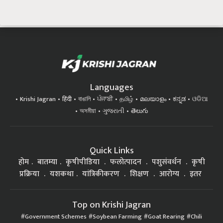
Languages
Krishi Jagran
हिंदी
বাঙালি
ਪੰਜਾਬੀ
தமிழ்
മലയാളം
ಕನ್ನಡ
ଓଡିଆ
অসমীয়া
ગુજરાતી
తెలుగు
Quick Links
होम
बातम्या
कृषीपीडिया
फलोत्पादन
पशुसंवर्धन
कृषी
प्रक्रिया
यशकथा
यांत्रिकीकरण
शिक्षण
आरोग्य
इतर
Top on Krishi Jagran
Government Schemes
Soybean Farming
Goat Rearing
Chili