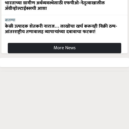
भारताच्या ग्रामीण अर्थव्यवस्थेसाठी एफपीओ-नेतृत्वाखालील
अ‍ॅग्रीव्होल्टाईक्सची आशा
बातम्या
केळी उत्पादक शेतकरी नाराज… लाखोंचा खर्च करूनही विक्री ठप्प-
आंतरराष्ट्रीय तणावासह व्यापाऱ्यांच्या दबावाचा फटका!
More News