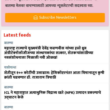
बातम्या मेलवर वाचण्यासाठी आमच्या न्यूसलेटरची सदस्यता घ्या.
Subscribe Newsletters
Latest feeds
बातम्या
महाराष्ट्र राज्याचे मुख्यमंत्री देवेंद्र फडणवीस यांच्या हस्ते ध्रुव
ॲग्रीटेक्नॉलॉजीजच्या संस्थापकांचा सत्कार, शेतकऱ्यांसाठीच्या
नवसंशोधनाला मिळाली नवी ओळख!
यशोगाथा
शेतीतून १०० कोटींची उलाढाल: हेलिकॉप्टरनंतर आता विमानातून कृषी
क्रांती घडवणार डॉ. राजाराम त्रिपाठी
बातम्या
ICL ने महाराष्ट्रात अत्याधुनिक विद्राव्य खते (NPK) उत्पादन प्रकल्पाचे
उद्घाटन केले
बातम्या