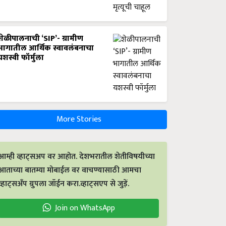
शेळीपालनाची ‘SIP’- ग्रामीण
भागातील आर्थिक स्वावलंबनाचा
यशस्वी फॉर्मुला
More Stories
आम्ही व्हाट्सअप वर आहोत. देशभरातील शेतीविषयीच्या
आताच्या बातम्या मोबाईल वर वाचण्यासाठी आमचा
व्हाट्सअँप ग्रुपला जॉईन करा.व्हाट्सएप से जुड़ें.
Join on WhatsApp