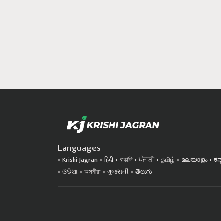
Languages
Krishi Jagran
हिंदी
বাঙালি
ਪੰਜਾਬੀ
தமிழ்
മലയാളം
ಕನ
ଓଡିଆ
অসমীয়া
ગુજરાતી
తెలుగు