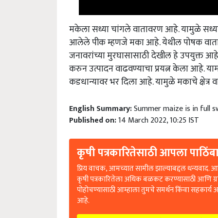
मकेला सध्या चांगले वातावरण आहे. यामुळे सध्या य
आलेले पीक म्हणजे मका आहे. येथील पोषक वाताव
जनावरांच्या मुरघासासाठी देखील हे उपयुक्त आहे.
करुन उत्पादन वाढवण्याचा प्रयत्न केला आहे. यामध्
कडधान्यावर भर दिला आहे. यामुळे मकाचे क्षेत्र 
English Summary:
Summer maize is in full s
Published on:
14 March 2022, 10:25 IST
कृषी पत्रकारितेसाठी आपला पाठिंबा
प्रिय वाचक, आमच्यात सामील झाल्याबद्दल धन्यवाद. आप
कृषी पत्रकारितेला अधिक बळकट करण्यासाठी आणि ग्
पोहोचण्यासाठी आम्हाला तुमचे समर्थन किंवा सहकार्य 
आहे.