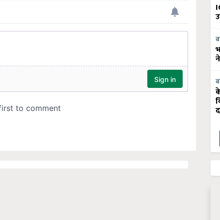
I
उ
ब
भ
न
ब
क
व
द