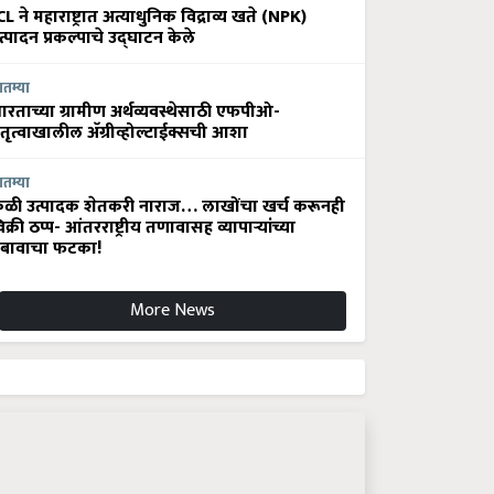
CL ने महाराष्ट्रात अत्याधुनिक विद्राव्य खते (NPK)
त्पादन प्रकल्पाचे उद्घाटन केले
ातम्या
ारताच्या ग्रामीण अर्थव्यवस्थेसाठी एफपीओ-
ेतृत्वाखालील अ‍ॅग्रीव्होल्टाईक्सची आशा
ातम्या
ेळी उत्पादक शेतकरी नाराज… लाखोंचा खर्च करूनही
िक्री ठप्प- आंतरराष्ट्रीय तणावासह व्यापाऱ्यांच्या
बावाचा फटका!
More News