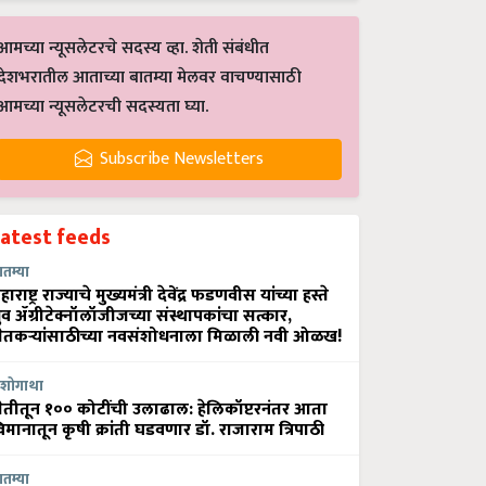
आमच्या न्यूसलेटरचे सदस्य व्हा. शेती संबंधीत
देशभरातील आताच्या बातम्या मेलवर वाचण्यासाठी
आमच्या न्यूसलेटरची सदस्यता घ्या.
Subscribe Newsletters
Latest feeds
ातम्या
हाराष्ट्र राज्याचे मुख्यमंत्री देवेंद्र फडणवीस यांच्या हस्ते
्रुव ॲग्रीटेक्नॉलॉजीजच्या संस्थापकांचा सत्कार,
ेतकऱ्यांसाठीच्या नवसंशोधनाला मिळाली नवी ओळख!
शोगाथा
ेतीतून १०० कोटींची उलाढाल: हेलिकॉप्टरनंतर आता
िमानातून कृषी क्रांती घडवणार डॉ. राजाराम त्रिपाठी
ातम्या