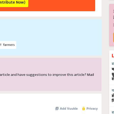
ontribute Now)
farmers
ब
म
ध
s article and have suggestions to improve this article?
Mail
श
य
श
व
ब