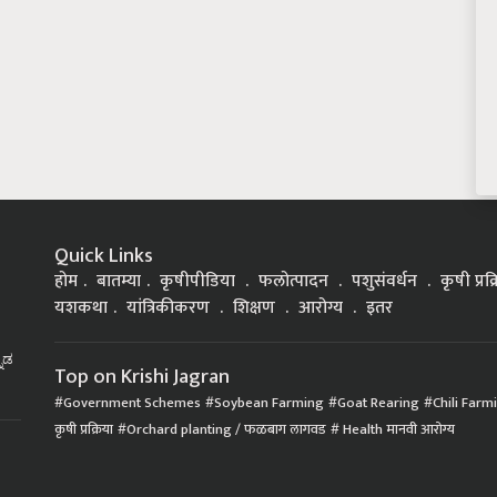
Quick Links
होम
बातम्या
कृषीपीडिया
फलोत्पादन
पशुसंवर्धन
कृषी प्रक
यशकथा
यांत्रिकीकरण
शिक्षण
आरोग्य
इतर
್ನಡ
Top on Krishi Jagran
Government Schemes
Soybean Farming
Goat Rearing
Chili Farm
कृषी प्रक्रिया
Orchard planting / फळबाग लागवड
Health मानवी आरोग्य