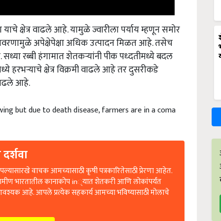
ाचे क्षेत्र वाढले आहे. यामुळे ज्वारीला पर्याय म्हणून समोर
रणामुळे अपेक्षेपेक्षा अधिक उत्पादन मिळत आहे. तसेच
 सध्या रब्बी हंगामात शेतकऱ्यांनी पीक पध्दतीमध्ये बदल
ये हरभऱ्याचे क्षेत्र विक्रमी वाढले आहे तर दुसरीकडे
वाढले आहे.
wing but due to death disease, farmers are in a coma
 दर्शवा
ल्यासारखे वाचक आमच्यासाठी कृषी पत्रकारितेसाठी प्रेरणा आहेत.
रामीण भारतातील कानाकोप in्यात शेतकरी आणि लोकांपर्यंत
आवश्यक आहे. आपले प्रत्येक सहकार्य आमच्या भविष्यासाठी मोलाचे