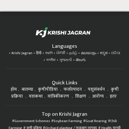
Languages
Krishi Jagran
हिंदी
বাঙালি
ਪੰਜਾਬੀ
தமிழ்
മലയാളം
ಕನ್ನಡ
ଓଡିଆ
অসমীয়া
ગુજરાતી
తెలుగు
Quick Links
होम
बातम्या
कृषीपीडिया
फलोत्पादन
पशुसंवर्धन
कृषी
प्रक्रिया
यशकथा
यांत्रिकीकरण
शिक्षण
आरोग्य
इतर
Top on Krishi Jagran
Government Schemes
Soybean Farming
Goat Rearing
Chili
Farming
कृषी प्रक्रिया
Orchard planting / फळबाग लागवड
Health मानवी