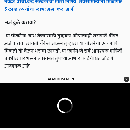
नक्की
वाचा
:
केंद्र
सरकारचा
मोठा
निर्णय
!
सर्वसामान्यांना
मिळणार
5
लाख
रुपयांचा
लाभ
;
असा
करा
अर्ज
अर्ज
कुठे
करावा
?
या योजनेचा लाभ घेण्यासाठी तुम्हाला कोणत्याही सरकारी बँकेत
अर्ज करावा लागतो. बँकेत जाऊन तुम्हाला या योजनेचा एक फॉर्म
मिळतो तो घेऊन भरावा लागतो. या फार्ममध्ये सर्व आवश्यक माहिती
तपशीलवार भरून त्यासोबत तुमच्या आधार कार्डची प्रत जोडणे
आवश्यक आहे.
ADVERTISEMENT