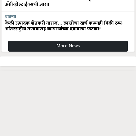
अ‍ॅग्रीव्होल्टाईक्सची आशा
बातम्या
केळी उत्पादक शेतकरी नाराज… लाखोंचा खर्च करूनही विक्री ठप्प-
आंतरराष्ट्रीय तणावासह व्यापाऱ्यांच्या दबावाचा फटका!
More News