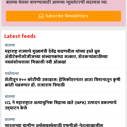
बातम्या मेलवर वाचण्यासाठी आमच्या न्यूसलेटरची सदस्यता घ्या.
Subscribe Newsletters
Latest feeds
बातम्या
महाराष्ट्र राज्याचे मुख्यमंत्री देवेंद्र फडणवीस यांच्या हस्ते ध्रुव
ॲग्रीटेक्नॉलॉजीजच्या संस्थापकांचा सत्कार, शेतकऱ्यांसाठीच्या
नवसंशोधनाला मिळाली नवी ओळख!
यशोगाथा
शेतीतून १०० कोटींची उलाढाल: हेलिकॉप्टरनंतर आता विमानातून कृषी
क्रांती घडवणार डॉ. राजाराम त्रिपाठी
बातम्या
ICL ने महाराष्ट्रात अत्याधुनिक विद्राव्य खते (NPK) उत्पादन प्रकल्पाचे
उद्घाटन केले
बातम्या
भारताच्या ग्रामीण अर्थव्यवस्थेसाठी एफपीओ-नेतृत्वाखालील