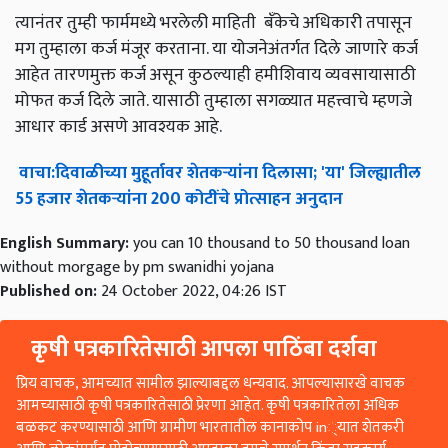
त्यानंतर तुम्ही फार्ममध्ये भरलेली माहिती बँकेचे अधिकारी तपासून
मग तुम्हाला कर्ज मंजूर करताना. या योजनेअंतर्गत दिले जाणारे कर्ज
आहेत तारणमुक्त कर्ज असून कुठल्याही हमीशिवाय व्यवसायासाठी
मोफत कर्ज दिले जाते. यासाठी तुम्हाला सगळ्यात महत्त्वाचे म्हणजे
आधार कार्ड असणे आवश्यक आहे.
वाचा
:
दिवाळीच्या
मुहूर्तावर
शेतकऱ्यांना
दिलासा
; '
या
'
जिल्ह्यातील
55
हजार
शेतकऱ्यांना
200
कोटींचे
प्रोत्साहन
अनुदान
English Summary:
you can 10 thousand to 50 thousand loan
without morgage by pm swanidhi yojana
Published on:
24 October 2022, 04:26 IST
कृषी पत्रकारितेसाठी आपला पाठिंबा दर्शवा
प्रिय वाचक, आमच्यात सामील झाल्याबद्दल धन्यवाद. आपल्यासारखे वाचक
आमच्यासाठी कृषी पत्रकारितेसाठी प्रेरणा आहेत. कृषी पत्रकारितेला अधिक
बळकट करण्यासाठी आणि ग्रामीण भारतातील कानाकोप in्यात शेतकरी