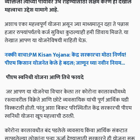
व्यक्तिला त्याच्या पायावर उभे राहण्यासाठी सक्षम करणे हा देखील
महत्त्वाचा उद्देश यामागे आहे.
अशाच एका महत्त्वपूर्ण योजना असून ज्या माध्यमातून दहा ते पन्नास
हजार रुपयांपर्यंतचे कर्ज सुविधा कुठल्याही हमी शिवाय मिळते. या
लेखात आपण या योजनेविषयी माहिती घेऊ.
नक्की
वाचा
:PM Kisan Yojana:
केंद्र
सरकारचा
मोठा
निर्णय
!
पीएम
किसान
योजनेत
केले
हे
बदल
;
जाणून
घ्या
नवीन
नियम
...
पीएम
स्वनिधी
योजना
आणि
तिचे
फायदे
जर आपण या योजनेचा विचार केला तर कोरोना कालावधीमध्ये
रस्त्यावरील विक्रेते आणि छोटे व्यवसायिक यांची पूर्ण आर्थिक घडी
विस्कटली होती. परंतु अशा बिकट परिस्थितीत केंद्र सरकारची पीएम
स्वनिधी योजना खूप महत्त्वाची ठरली.
कोरोना कालावधीत बंद पडलेले व्यवसाय किंवा आर्थिक संकटात
सापडलेल्या लोकांना पुन्हा ऊर्जा देण्यासाठी सरकारने ही योजना सुरू