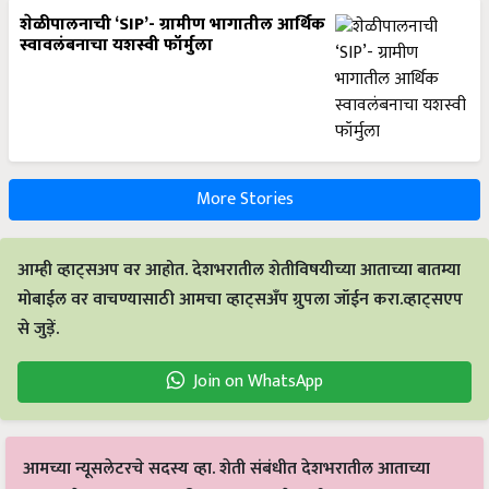
शेळीपालनाची ‘SIP’- ग्रामीण भागातील आर्थिक
स्वावलंबनाचा यशस्वी फॉर्मुला
More Stories
आम्ही व्हाट्सअप वर आहोत. देशभरातील शेतीविषयीच्या आताच्या बातम्या
मोबाईल वर वाचण्यासाठी आमचा व्हाट्सअँप ग्रुपला जॉईन करा.व्हाट्सएप
से जुड़ें.
Join on WhatsApp
आमच्या न्यूसलेटरचे सदस्य व्हा. शेती संबंधीत देशभरातील आताच्या