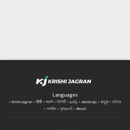
Languages
Krishi Jagran
हिंदी
বাঙালি
ਪੰਜਾਬੀ
தமிழ்
മലയാളം
ಕನ್ನಡ
ଓଡିଆ
অসমীয়া
ગુજરાતી
తెలుగు