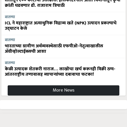
शेतीतून १०० कोटींची उलाढाल: हेलिकॉप्टरनंतर आता विमानातून कृषी
क्रांती घडवणार डॉ. राजाराम त्रिपाठी
बातम्या
ICL ने महाराष्ट्रात अत्याधुनिक विद्राव्य खते (NPK) उत्पादन प्रकल्पाचे
उद्घाटन केले
बातम्या
भारताच्या ग्रामीण अर्थव्यवस्थेसाठी एफपीओ-नेतृत्वाखालील
अ‍ॅग्रीव्होल्टाईक्सची आशा
बातम्या
केळी उत्पादक शेतकरी नाराज… लाखोंचा खर्च करूनही विक्री ठप्प-
आंतरराष्ट्रीय तणावासह व्यापाऱ्यांच्या दबावाचा फटका!
More News