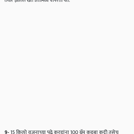
तयार झालेले खत शेतामध्ये वापरता येते.
9-
15 किलो वजनाच्या पुढे करडांना 100 ग्रॅम कडबा कुट्टी तसेच