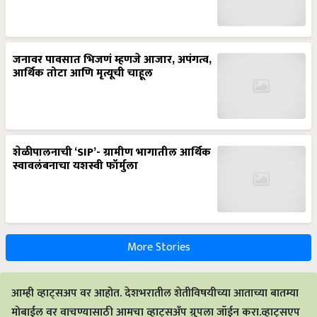
जनावर पावसात भिजणं म्हणजे आजार, अपंगत्व,
आर्थिक तोटा आणि मृत्यूची चाहूल
शेळीपालनाची ‘SIP’- ग्रामीण भागातील आर्थिक
स्वावलंबनाचा यशस्वी फॉर्मुला
More Stories
आम्ही व्हाट्सअप वर आहोत. देशभरातील शेतीविषयीच्या आताच्या बातम्या
मोबाईल वर वाचण्यासाठी आमचा व्हाट्सअँप ग्रुपला जॉईन करा.व्हाट्सएप