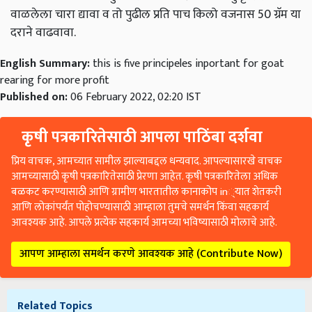
वाळलेला चारा द्यावा व तो पुढील प्रति पाच किलो वजनास 50 ग्रॅम या
दराने वाढवावा.
English Summary:
this is five principeles inportant for goat
rearing for more profit
Published on:
06 February 2022, 02:20 IST
कृषी पत्रकारितेसाठी आपला पाठिंबा दर्शवा
प्रिय वाचक, आमच्यात सामील झाल्याबद्दल धन्यवाद. आपल्यासारखे वाचक
आमच्यासाठी कृषी पत्रकारितेसाठी प्रेरणा आहेत. कृषी पत्रकारितेला अधिक
बळकट करण्यासाठी आणि ग्रामीण भारतातील कानाकोप in्यात शेतकरी
आणि लोकांपर्यंत पोहोचण्यासाठी आम्हाला तुमचे समर्थन किंवा सहकार्य
आवश्यक आहे. आपले प्रत्येक सहकार्य आमच्या भविष्यासाठी मोलाचे आहे.
आपण आम्हाला समर्थन करणे आवश्यक आहे (Contribute Now)
Related Topics