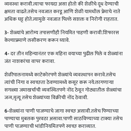
व्यवस्था करावी.त्याचा फायदा असा होतो की शेळीचे दूध देण्याची
क्षमता वाढते.तसेच नवजात करडू आणि शेळी यामधील प्रेमाचे नाते
अधिक घट्ट होते.त्यामुळे नवजात पिल्ले सशक्त व निरोगी राहतात.
3-
शेळ्यांचे आरोग्य तपासणीही नियमित पाहणी करावी.शिफारस
केल्याप्रमाणे लसीकरण करून घ्यावे.
4-
दर तीन महिन्यानंतर एक महिना वयाच्या पुढील पिले व शेळ्यांना
जंत नाशकांचा वापर करावा.
शेळीपालनामध्ये काटेकोरपणे शेळ्यांचे व्यवस्थापन करावे.तसेच
त्यांची निगा व स्वच्छता ठेवण्यामध्ये कसूर करू नये.लागणार्‍या
सगळ्या जमाखर्चाची व्यवस्थितपणे नोंद ठेवून गोठ्यातील शेळ्यांचा
जन्म,मृत्यू तसेच शेळ्यांच्या विक्रीची नोंद ठेवावी.
6-
शेळ्यांना पाणी पाजण्याचे जागा स्वच्छ असावी.तसेच पिण्याच्या
पाण्याचा मुबलक पुरवठा असावा.पाणी साठविण्याच्या टाक्या तसेच
पाणी पाजण्याची भांडीनियमितपणे स्वच्छ कराव्यात.