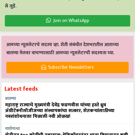
से जुड़ें.
Join on WhatsApp
आमच्या न्यूसलेटरचे सदस्य व्हा. शेती संबंधीत देशभरातील आताच्या
बातम्या मेलवर वाचण्यासाठी आमच्या न्यूसलेटरची सदस्यता घ्या.
Subscribe Newsletters
Latest feeds
बातम्या
महाराष्ट्र राज्याचे मुख्यमंत्री देवेंद्र फडणवीस यांच्या हस्ते ध्रुव
ॲग्रीटेक्नॉलॉजीजच्या संस्थापकांचा सत्कार, शेतकऱ्यांसाठीच्या
नवसंशोधनाला मिळाली नवी ओळख!
यशोगाथा