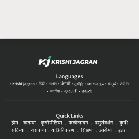
Languages
Krishi Jagran
हिंदी
বাঙালি
ਪੰਜਾਬੀ
தமிழ்
മലയാളം
ಕನ್ನಡ
ଓଡିଆ
অসমীয়া
ગુજરાતી
తెలుగు
Quick Links
होम
बातम्या
कृषीपीडिया
फलोत्पादन
पशुसंवर्धन
कृषी
प्रक्रिया
यशकथा
यांत्रिकीकरण
शिक्षण
आरोग्य
इतर