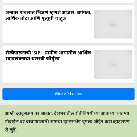
जनावर पावसात भिजणं म्हणजे आजार, अपंगत्व,
आर्थिक तोटा आणि मृत्यूची चाहूल
शेळीपालनाची ‘SIP’- ग्रामीण भागातील आर्थिक
स्वावलंबनाचा यशस्वी फॉर्मुला
More Stories
आम्ही व्हाट्सअप वर आहोत. देशभरातील शेतीविषयीच्या आताच्या बातम्या
मोबाईल वर वाचण्यासाठी आमचा व्हाट्सअँप ग्रुपला जॉईन करा.व्हाट्सएप
से जुड़ें.