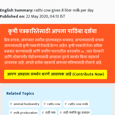
English Summary:
rathi cow gives 8 liter milk per day
Published on:
22 May 2020, 04:13 IST
कृषी पत्रकारितेसाठी आपला पाठिंबा दर्शवा
प्रिय वाचक, आमच्यात सामील झाल्याबद्दल धन्यवाद. आपल्यासारखे वाचक
आमच्यासाठी कृषी पत्रकारितेसाठी प्रेरणा आहेत. कृषी पत्रकारितेला अधिक
बळकट करण्यासाठी आणि ग्रामीण भारतातील कानाकोप in्यात शेतकरी
आणि लोकांपर्यंत पोहोचण्यासाठी आम्हाला तुमचे समर्थन किंवा सहकार्य
आवश्यक आहे. आपले प्रत्येक सहकार्य आमच्या भविष्यासाठी मोलाचे आहे.
आपण आम्हाला समर्थन करणे आवश्यक आहे (Contribute Now)
Related Topics
animal husbandry
rathi cow
rathi cow milk
milk producation
राठी गाय
राठी गायींचे दूध उत्पादन