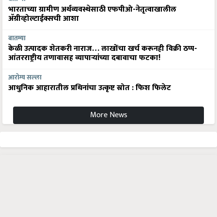
भारताच्या ग्रामीण अर्थव्यवस्थेसाठी एफपीओ-नेतृत्वाखालील
अ‍ॅग्रीव्होल्टाईक्सची आशा
बातम्या
केळी उत्पादक शेतकरी नाराज… लाखोंचा खर्च करूनही विक्री ठप्प-
आंतरराष्ट्रीय तणावासह व्यापाऱ्यांच्या दबावाचा फटका!
आरोग्य सल्ला
आधुनिक आहारातील प्रथिनांचा उत्कृष्ट स्रोत : फिश फिलेट
More News