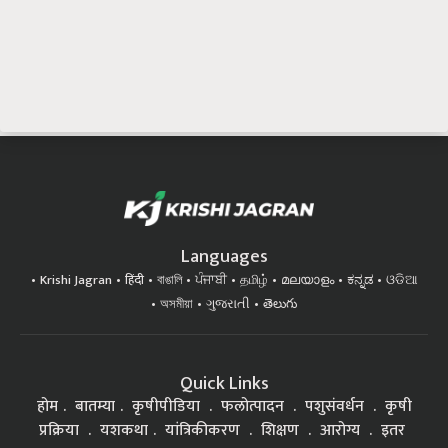
Languages
Krishi Jagran
हिंदी
বাঙালি
ਪੰਜਾਬੀ
தமிழ்
മലയാളം
ಕನ್ನಡ
ଓଡିଆ
অসমীয়া
ગુજરાતી
తెలుగు
Quick Links
होम
बातम्या
कृषीपीडिया
फलोत्पादन
पशुसंवर्धन
कृषी
प्रक्रिया
यशकथा
यांत्रिकीकरण
शिक्षण
आरोग्य
इतर