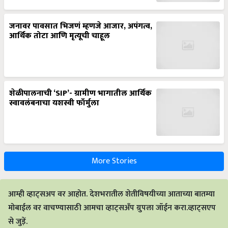
जनावर पावसात भिजणं म्हणजे आजार, अपंगत्व,
आर्थिक तोटा आणि मृत्यूची चाहूल
शेळीपालनाची ‘SIP’- ग्रामीण भागातील आर्थिक
स्वावलंबनाचा यशस्वी फॉर्मुला
More Stories
आम्ही व्हाट्सअप वर आहोत. देशभरातील शेतीविषयीच्या आताच्या बातम्या
मोबाईल वर वाचण्यासाठी आमचा व्हाट्सअँप ग्रुपला जॉईन करा.व्हाट्सएप
से जुड़ें.