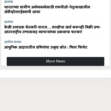
बातम्या
भारताच्या ग्रामीण अर्थव्यवस्थेसाठी एफपीओ-नेतृत्वाखालील
अ‍ॅग्रीव्होल्टाईक्सची आशा
बातम्या
केळी उत्पादक शेतकरी नाराज… लाखोंचा खर्च करूनही विक्री ठप्प-
आंतरराष्ट्रीय तणावासह व्यापाऱ्यांच्या दबावाचा फटका!
आरोग्य सल्ला
आधुनिक आहारातील प्रथिनांचा उत्कृष्ट स्रोत : फिश फिलेट
More News