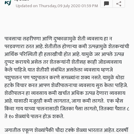
Updated on Thursday, 09 July 2020 01:59 PM
पावसाचा लहरीपणा आणि दुष्काळामुळे शेती व्यवसाय हा न
परडवणारा ठरत आहे. शेतीतील होणाऱ्या कमी उत्पन्नामुळे शेतकऱ्यांची
आर्थिक परिस्थिती ही हलाखीची होत आहे. यामुळे जर आपले उत्पन्न
दुप्पट करायचे असेल तर शेतकऱ्यांनी शेतीसह काही जोडव्यवसाय
केले पाहिजे. यात शेतीशी संबंधित असलेला व्यवसाय म्हणजे
पशुपालन पण पशुपालन करणे सगळ्यांना शक्य नसते. यामुळे थोडा
हटके विचार करत आपण शेळीपालनाचा व्यवसाय सुरु केला पाहिजे.
शेळीपालन हा व्यवसाय कमी खर्चात अधिक उत्पन्न देणारा व्यवसाय
आहे. यासाठी मजूरही कमी लागतात, जागा कमी लागते. एक म्हैस
किंवा गाय याच्या पालनासाठी जितका पैसा लागतो, तितक्या पैशात ८
ते १० शेळ्यांचे पालन होऊ शकते.
जगातील एकूण शेळ्यांपैकी चौदा टक्के शेळ्या भारतात आहेत. दरवर्षी