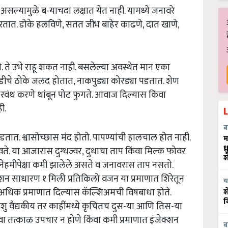
सल्यामुळे ब-याचदा लक्षात येत नाही. यामध्ये जनावरे
रतात. डोके हलविणे, सतत जीभ बाहेर काढणे, दात खाणे,
 ते उभे राहू शकत नाही. बसलेल्या अवस्थेत मान एका
ाडीचे ठोके जलद होतात, नाकपुड्या कोरड्या पडतात. शेण
, रवंथ करणे थांबून पोट फुगते. आवाज दिल्यास किंवा
ी.
ब
डतात. श्वासोच्छास मंद होतो. पापण्यांची हालचाल होत नाही.
म
ध
े. या आजारास दुग्धज्वर, दुधाचा ताप किंवा मिल्क फोवर
श
नेहमीपेक्षा कमी झालेले असते व जनावरास ताप नसतो.
्शन साधारण १ मिली प्रतिकिलो वजन या प्रमाणात शिरेतून
य
 अधिक प्रमाणात दिल्यास कॅल्शिअमची विषबाधा होते.
श
व
शु वैद्यकीय तर काहींमध्ये कृचितच दुस-या आणि तिस-या
ंवा तत्काळ उपचार न होणे किंवा कमी प्रमाणात इंजेक्शन
ब