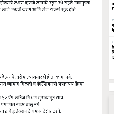
होण्याचे लक्षण म्हणजे जनावरे उठून उभे राहते. नाकपुड्या
I
उ
रा खाणे, लघवी करणे आणि शेण टाकणे सुरू होते.
ब
भ
न
ब
क
व
द
 देऊ नये, तसेच उपासमारही होता कामा नये.
यास व्यायाम मिळतो व कॅल्शियमची चयापचय क्रिया
ग्रॅम खनिज मिश्रण खुराकातून द्यावे.
प्रमाणात खाऊ घालू नये.
 ड'चे इंजेक्शन देणे फायदेशीर ठरते.