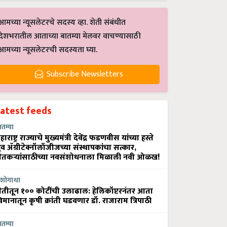
आमच्या न्यूसलेटरचे सदस्य व्हा. शेती संबंधीत
देशभरातील आताच्या बातम्या मेलवर वाचण्यासाठी
आमच्या न्यूसलेटरची सदस्यता घ्या.
Subscribe Newsletters
Latest feeds
ातम्या
हाराष्ट्र राज्याचे मुख्यमंत्री देवेंद्र फडणवीस यांच्या हस्ते
्रुव ॲग्रीटेक्नॉलॉजीजच्या संस्थापकांचा सत्कार,
ेतकऱ्यांसाठीच्या नवसंशोधनाला मिळाली नवी ओळख!
शोगाथा
ेतीतून १०० कोटींची उलाढाल: हेलिकॉप्टरनंतर आता
िमानातून कृषी क्रांती घडवणार डॉ. राजाराम त्रिपाठी
ातम्या