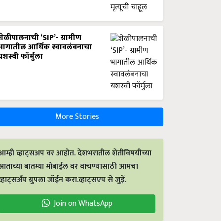
शेळीपालनाची ‘SIP’- ग्रामीण
भागातील आर्थिक स्वावलंबनाचा
यशस्वी फॉर्मुला
More Stories
आम्ही व्हाट्सअप वर आहोत. देशभरातील शेतीविषयीच्या
आताच्या बातम्या मोबाईल वर वाचण्यासाठी आमचा
व्हाट्सअँप ग्रुपला जॉईन करा.व्हाट्सएप से जुड़ें.
Join on WhatsApp