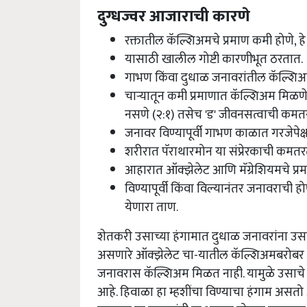
दुग्धज्वर आजाराची कारणे
रक्तातील कॅल्शिअमचे प्रमाण कमी होणे, ह
यासाठी खालील गोष्टी कारणीभूत ठरतात.
गाभण किंवा दुधाळ जनावरांतील कॅल्शि
चाऱ्यातून कमी प्रमाणात कॅल्शिअम मिळणे.
नसणे (२:१) तसेच 'ड' जीवनसत्वाची कमत
जनावर विण्यापूर्वी गाभण काळात गरजेपेक्ष
शरीरात पॅराथारमोन या संप्रेरकाची कमतर
आहारात ऑक्झेलेट आणि मॅग्रेशियमचे प्
विण्यापूर्वी किंवा विल्यानंतर जनावराची
येणारा ताण.
शेतकरी उसाच्या हंगामात दुधाळ जनावरांना उसाच
असणारे ऑक्झेलेट चा-यातील कॅल्शिअमबरोबर संय
जनावरास कॅल्शिअम मिळत नाही. यामुळे उसाचे वा
आहे. हिवाळा हा म्हशींचा विण्याचा हंगाम असतो 