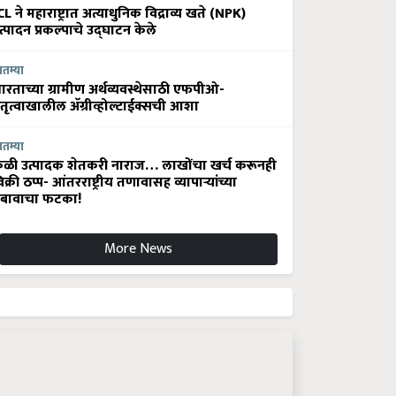
CL ने महाराष्ट्रात अत्याधुनिक विद्राव्य खते (NPK)
त्पादन प्रकल्पाचे उद्घाटन केले
ातम्या
ारताच्या ग्रामीण अर्थव्यवस्थेसाठी एफपीओ-
ेतृत्वाखालील अ‍ॅग्रीव्होल्टाईक्सची आशा
ातम्या
ेळी उत्पादक शेतकरी नाराज… लाखोंचा खर्च करूनही
िक्री ठप्प- आंतरराष्ट्रीय तणावासह व्यापाऱ्यांच्या
बावाचा फटका!
More News