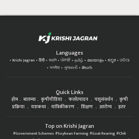
Languages
Krishi Jagran
हिंदी
বাঙালি
ਪੰਜਾਬੀ
தமிழ்
മലയാളം
ಕನ್ನಡ
ଓଡିଆ
অসমীয়া
ગુજરાતી
తెలుగు
Quick Links
होम
बातम्या
कृषीपीडिया
फलोत्पादन
पशुसंवर्धन
कृषी
प्रक्रिया
यशकथा
यांत्रिकीकरण
शिक्षण
आरोग्य
इतर
Top on Krishi Jagran
Government Schemes
Soybean Farming
Goat Rearing
Chili