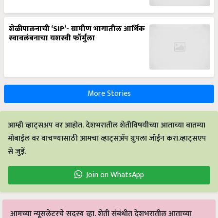
शेळीपालनाची ‘SIP’- ग्रामीण भागातील आर्थिक
स्वावलंबनाचा यशस्वी फॉर्मुला
More Stories
आम्ही व्हाट्सअप वर आहोत. देशभरातील शेतीविषयीच्या आताच्या बातम्या
मोबाईल वर वाचण्यासाठी आमचा व्हाट्सअँप ग्रुपला जॉईन करा.व्हाट्सएप
से जुड़ें.
Join on WhatsApp
आमच्या न्यूसलेटरचे सदस्य व्हा. शेती संबंधीत देशभरातील आताच्या