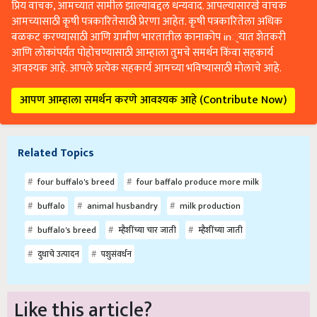
प्रिय वाचक, आमच्यात सामील झाल्याबद्दल धन्यवाद. आपल्यासारखे वाचक
आमच्यासाठी कृषी पत्रकारितेसाठी प्रेरणा आहेत. कृषी पत्रकारितेला अधिक
बळकट करण्यासाठी आणि ग्रामीण भारतातील कानाकोप in्यात शेतकरी
आणि लोकांपर्यंत पोहोचण्यासाठी आम्हाला तुमचे समर्थन किंवा सहकार्य
आवश्यक आहे. आपले प्रत्येक सहकार्य आमच्या भविष्यासाठी मोलाचे आहे.
आपण आम्हाला समर्थन करणे आवश्यक आहे (Contribute Now)
Related Topics
four buffalo's breed
four baffalo produce more milk
buffalo
animal husbandry
milk production
buffalo's breed
म्हैशींच्या चार जाती
म्हैशींच्या जाती
दुधाचे उत्पादन
पशुसंवर्धन
Like this article?