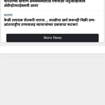
भारताच्या ग्रामीण अर्थव्यवस्थेसाठी एफपीओ-नेतृत्वाखालील
अ‍ॅग्रीव्होल्टाईक्सची आशा
बातम्या
केळी उत्पादक शेतकरी नाराज… लाखोंचा खर्च करूनही विक्री ठप्प-
आंतरराष्ट्रीय तणावासह व्यापाऱ्यांच्या दबावाचा फटका!
More News