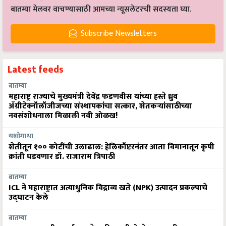
बातम्या मेलवर वाचण्यासाठी आमच्या न्यूसलेटरची सदस्यता घ्या.
Subscribe Newsletters
Latest feeds
बातम्या
महाराष्ट्र राज्याचे मुख्यमंत्री देवेंद्र फडणवीस यांच्या हस्ते ध्रुव
ॲग्रीटेक्नॉलॉजीजच्या संस्थापकांचा सत्कार, शेतकऱ्यांसाठीच्या
नवसंशोधनाला मिळाली नवी ओळख!
यशोगाथा
शेतीतून १०० कोटींची उलाढाल: हेलिकॉप्टरनंतर आता विमानातून कृषी
क्रांती घडवणार डॉ. राजाराम त्रिपाठी
बातम्या
ICL ने महाराष्ट्रात अत्याधुनिक विद्राव्य खते (NPK) उत्पादन प्रकल्पाचे
उद्घाटन केले
बातम्या