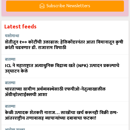
Subscribe Newsletters
Latest feeds
यशोगाथा
शेतीतून १०० कोटींची उलाढाल: हेलिकॉप्टरनंतर आता विमानातून कृषी
क्रांती घडवणार डॉ. राजाराम त्रिपाठी
बातम्या
ICL ने महाराष्ट्रात अत्याधुनिक विद्राव्य खते (NPK) उत्पादन प्रकल्पाचे
उद्घाटन केले
बातम्या
भारताच्या ग्रामीण अर्थव्यवस्थेसाठी एफपीओ-नेतृत्वाखालील
अ‍ॅग्रीव्होल्टाईक्सची आशा
बातम्या
केळी उत्पादक शेतकरी नाराज… लाखोंचा खर्च करूनही विक्री ठप्प-
आंतरराष्ट्रीय तणावासह व्यापाऱ्यांच्या दबावाचा फटका!