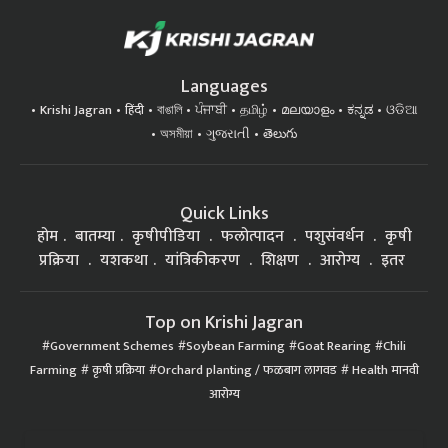
Languages
Krishi Jagran
हिंदी
বাঙালি
ਪੰਜਾਬੀ
தமிழ்
മലയാളം
ಕನ್ನಡ
ଓଡିଆ
অসমীয়া
ગુજરાતી
తెలుగు
Quick Links
होम
बातम्या
कृषीपीडिया
फलोत्पादन
पशुसंवर्धन
कृषी
प्रक्रिया
यशकथा
यांत्रिकीकरण
शिक्षण
आरोग्य
इतर
Top on Krishi Jagran
Government Schemes
Soybean Farming
Goat Rearing
Chili
Farming
कृषी प्रक्रिया
Orchard planting / फळबाग लागवड
Health मानवी
आरोग्य