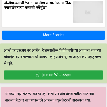
शेळीपालनाची ‘SIP’- ग्रामीण भागातील आर्थिक
स्वावलंबनाचा यशस्वी फॉर्मुला
More Stories
आम्ही व्हाट्सअप वर आहोत. देशभरातील शेतीविषयीच्या आताच्या बातम्या
मोबाईल वर वाचण्यासाठी आमचा व्हाट्सअँप ग्रुपला जॉईन करा.व्हाट्सएप
से जुड़ें.
Join on WhatsApp
आमच्या न्यूसलेटरचे सदस्य व्हा. शेती संबंधीत देशभरातील आताच्या
बातम्या मेलवर वाचण्यासाठी आमच्या न्यूसलेटरची सदस्यता घ्या.