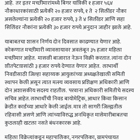
आहे. तर इतर मच्छीमारांमध्ये बिगर यांत्रिकी १ हजार ५६४
नौकाधारकांसाठी प्रत्येकी २० हजार रुपये
,
१ ते २ सिलींडर नौका
असलेल्यांना प्रत्येकी २० हजार रुपये
,
३ ते ४ सिलींडर आणि सहा
सिलिंडर नौकांना प्रत्येकी ३० हजार रुपये अनुदान जाहीर झाले आहे.
याबाबतचा शासन निर्णय दोन दिवसात काढण्यात येणार आहे.
कोकणात मच्छीमारी व्यावसायावर अवलंबून ३५ हजार महिला
मच्छीमार आहेत. मासळी बाजारात नेऊन विक्री करतात. त्यांना दोन
शीतपेटय़ासांठी ३ हजार रुपये देण्यात येणार आहेत. लाभार्थी
निवडीसाठी जिल्हा सहाय्यक आयुक्तांच्या अध्यक्षतेखाली समिती
स्थापन केली असून त्यात मत्स्य व्यवसाय प्रशिक्षण अधिकारी आणि
दोन अशासकीय सदस्य राहतील. परवाना अधिकारी समितीचे सदस्य
सचिव आहेत. लाभार्थीची निवड बायोमेट्रिक
,
आधार किंवा किसान
क्रेडीत कार्डच्या आधारे केली जाईल. मात्र तो सागरी जिल्ह्यतील
रहिवासी असणे आणि त्यांच्याविरुद्ध अनधिकृत मासेमारीबाबतचा
कुठलाही खटला नसते बंधनकारक आहे.
महिला विक्रेत्यांकडून महापालिका
,
नगरपलिका
,
ग्रामपंचायत