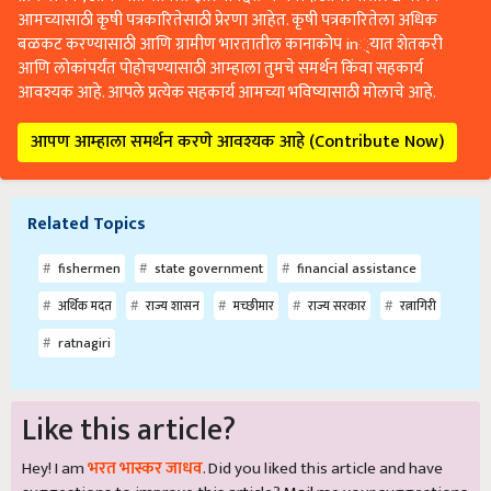
आमच्यासाठी कृषी पत्रकारितेसाठी प्रेरणा आहेत. कृषी पत्रकारितेला अधिक
बळकट करण्यासाठी आणि ग्रामीण भारतातील कानाकोप in्यात शेतकरी
आणि लोकांपर्यंत पोहोचण्यासाठी आम्हाला तुमचे समर्थन किंवा सहकार्य
आवश्यक आहे. आपले प्रत्येक सहकार्य आमच्या भविष्यासाठी मोलाचे आहे.
आपण आम्हाला समर्थन करणे आवश्यक आहे (Contribute Now)
Related Topics
fishermen
state government
financial assistance
अर्थिक मदत
राज्य शासन
मच्छीमार
राज्य सरकार
रत्नागिरी
ratnagiri
Like this article?
Hey! I am
भरत भास्कर जाधव
. Did you liked this article and have