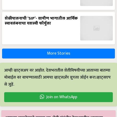
शेळीपालनाची ‘SIP’- ग्रामीण भागातील आर्थिक
स्वावलंबनाचा यशस्वी फॉर्मुला
More Stories
आम्ही व्हाट्सअप वर आहोत. देशभरातील शेतीविषयीच्या आताच्या बातम्या
मोबाईल वर वाचण्यासाठी आमचा व्हाट्सअँप ग्रुपला जॉईन करा.व्हाट्सएप
से जुड़ें.
Join on WhatsApp
आमच्या न्यूसलेटरचे सदस्य व्हा. शेती संबंधीत देशभरातील आताच्या