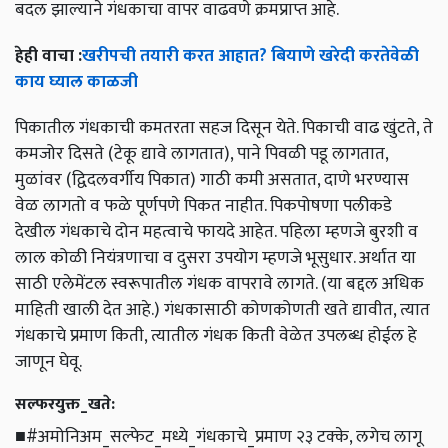
बदल झाल्याने गंधकाचा वापर वाढवणे क्रमप्राप्त आहे.
हेही वाचा :
खरीपची तयारी करत आहात? बियाणे खरेदी करतेवेळी
काय घ्याल काळजी
पिकातील गंधकाची कमतरता सहज दिसून येते. पिकाची वाढ खुंटते, ते
कमजोर दिसते (टेकू द्यावे लागतात), पाने पिवळी पडू लागतात,
मुळांवर (द्विदलवर्गीय पिकात) गाठी कमी असतात, दाणे भरण्यास
वेळ लागतो व फळे पूर्णपणे पिकत नाहीत. पिकपोषणा पलीकडे
देखील गंधकाचे दोन महत्वाचे फायदे आहेत. पहिला म्हणजे बुरशी व
लाल कोळी नियंत्रणाचा व दुसरा उपयोग म्हणजे भूसुधार. अर्थात या
साठी एलेमेंटल स्वरूपातील गंधक वापरावे लागते. (या बद्दल अधिक
माहिती खाली देत आहे.) गंधकासाठी कोणकोणती खते द्यावीत, त्यात
गंधकाचे प्रमाण किती, त्यातील गंधक किती वेळेत उपलब्ध होईल हे
जाणून घेवू.
सल्फरयुक्त_खते:
■#अमोनिअम_सल्फेट_मध्ये_गंधकाचे_प्रमाण २३ टक्के, लगेच लागू