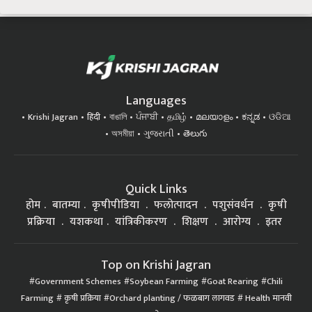
Languages
Krishi Jagran
हिंदी
বাঙালি
ਪੰਜਾਬੀ
தமிழ்
മലയാളം
ಕನ್ನಡ
ଓଡିଆ
অসমীয়া
ગુજરાતી
తెలుగు
Quick Links
होम
बातम्या
कृषीपीडिया
फलोत्पादन
पशुसंवर्धन
कृषी
प्रक्रिया
यशकथा
यांत्रिकीकरण
शिक्षण
आरोग्य
इतर
Top on Krishi Jagran
Government Schemes
Soybean Farming
Goat Rearing
Chili
Farming
कृषी प्रक्रिया
Orchard planting / फळबाग लागवड
Health मानवी
आरोग्य