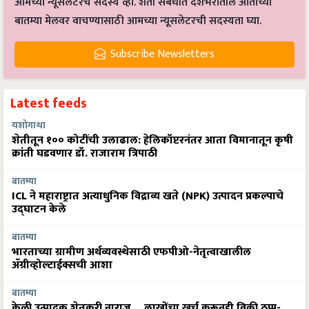
बातम्या मेलवर वाचण्यासाठी आमच्या न्यूसलेटरची सदस्यता घ्या.
Subscribe Newsletters
Latest feeds
यशोगाथा
शेतीतून १०० कोटींची उलाढाल: हेलिकॉप्टरनंतर आता विमानातून कृषी
क्रांती घडवणार डॉ. राजाराम त्रिपाठी
बातम्या
ICL ने महाराष्ट्रात अत्याधुनिक विद्राव्य खते (NPK) उत्पादन प्रकल्पाचे
उद्घाटन केले
बातम्या
भारताच्या ग्रामीण अर्थव्यवस्थेसाठी एफपीओ-नेतृत्वाखालील
अ‍ॅग्रीव्होल्टाईक्सची आशा
बातम्या
केळी उत्पादक शेतकरी नाराज… लाखोंचा खर्च करूनही विक्री ठप्प-
आंतरराष्ट्रीय तणावासह व्यापाऱ्यांच्या दबावाचा फटका!