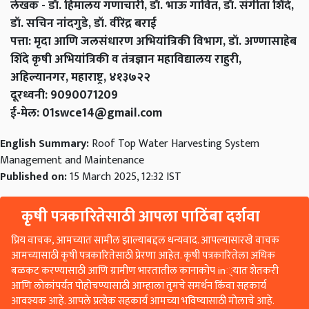
लेखक
-
डॉ
.
हिमालय
गणाचारी
,
डॉ
.
भाऊ
गावित
,
डॉ
.
संगीता
शिंदे
,
डॉ
.
सचिन
नांदगुडे
,
डॉ
.
वीरेंद्र
बराई
पत्ता
:
मृदा
आणि
जलसंधारण
अभियांत्रिकी
विभाग
,
डॉ
.
अण्णासाहेब
शिंदे
कृषी
अभियांत्रिकी
व
तंत्रज्ञान
महाविद्यालय
राहुरी
,
अहिल्यानगर
,
महाराष्ट्र
,
४१३७२२
दूरध्वनी
: 9090071209
ई
-
मेल
:
01swce14@gmail.com
English Summary:
Roof Top Water Harvesting System
Management and Maintenance
Published on:
15 March 2025, 12:32 IST
कृषी पत्रकारितेसाठी आपला पाठिंबा दर्शवा
प्रिय वाचक, आमच्यात सामील झाल्याबद्दल धन्यवाद. आपल्यासारखे वाचक
आमच्यासाठी कृषी पत्रकारितेसाठी प्रेरणा आहेत. कृषी पत्रकारितेला अधिक
बळकट करण्यासाठी आणि ग्रामीण भारतातील कानाकोप in्यात शेतकरी
आणि लोकांपर्यंत पोहोचण्यासाठी आम्हाला तुमचे समर्थन किंवा सहकार्य
आवश्यक आहे. आपले प्रत्येक सहकार्य आमच्या भविष्यासाठी मोलाचे आहे.