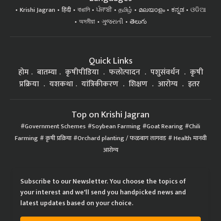
Krishi Jagran
हिंदी
বাঙালি
ਪੰਜਾਬੀ
தமிழ்
മലയാളം
ಕನ್ನಡ
ଓଡିଆ
অসমীয়া
ગુજરાતી
తెలుగు
Quick Links
होम
बातम्या
कृषीपीडिया
फलोत्पादन
पशुसंवर्धन
कृषी
प्रक्रिया
यशकथा
यांत्रिकीकरण
शिक्षण
आरोग्य
इतर
Top on Krishi Jagran
Government Schemes
Soybean Farming
Goat Rearing
Chili
Farming
कृषी प्रक्रिया
Orchard planting / फळबाग लागवड
Health मानवी
आरोग्य
Subscribe to our Newsletter. You choose the topics of
your interest and we'll send you handpicked news and
latest updates based on your choice.