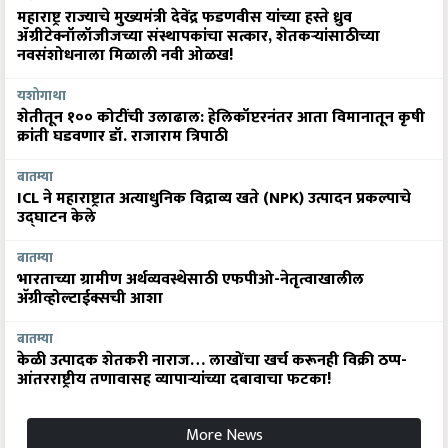
महाराष्ट्र राज्याचे मुख्यमंत्री देवेंद्र फडणवीस यांच्या हस्ते ध्रुव
ॲग्रीटेक्नॉलॉजीजच्या संस्थापकांचा सत्कार, शेतकऱ्यांसाठीच्या
नवसंशोधनाला मिळाली नवी ओळख!
यशोगाथा
शेतीतून १०० कोटींची उलाढाल: हेलिकॉप्टरनंतर आता विमानातून कृषी
क्रांती घडवणार डॉ. राजाराम त्रिपाठी
बातम्या
ICL ने महाराष्ट्रात अत्याधुनिक विद्राव्य खते (NPK) उत्पादन प्रकल्पाचे
उद्घाटन केले
बातम्या
भारताच्या ग्रामीण अर्थव्यवस्थेसाठी एफपीओ-नेतृत्वाखालील
अ‍ॅग्रीव्होल्टाईक्सची आशा
बातम्या
केळी उत्पादक शेतकरी नाराज… लाखोंचा खर्च करूनही विक्री ठप्प-
आंतरराष्ट्रीय तणावासह व्यापाऱ्यांच्या दबावाचा फटका!
More News