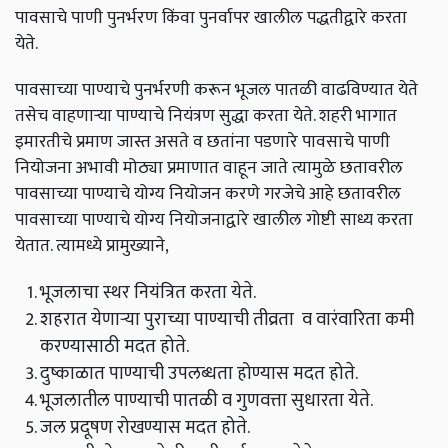
पावसाचे
पाणी
पुनर्भरण
किंवा
पुनर्वापर
खालील
पद्धतीद्वारे
करता
येते
.
पावसाच्या
पाण्याचे
पुनर्भरणी
करून
भूजल
पातळी
वाढविण्यात
येते
तसेच
वाहणाऱ्या
पाण्याचे
नियंत्रण
सुद्धा
करता
येते
.
शहरी
भागात
इमारतीचे
प्रमाण
जास्त
असते
व
छतांना
पडणारे
पावसाचे
पाणी
नियोजना
अभावी
मोठ्या
प्रमाणात
वाहून
जाते
त्यामुळे
छतावरील
पावसाच्या
पाण्याचे
योग्य
नियोजन
करणे
गरजेचे
आहे
छतावरील
पावसाच्या
पाण्याचे
योग्य
नियोजनाद्वारे
खालील
गोष्टी
साध्य
करता
येतात
.
त्यामध्ये
प्रामुख्याने
,
भूजलाचा
स्थर
नियंत्रित
करता
येते
.
शहरात
येणाऱ्या
पुराच्या
पाण्याची
तीव्रता
व
वारंवारिता
कमी
करण्यासाठी
मदत
होते
.
दुष्काळात
पाण्याची
उपलब्धता
होण्यास
मदत
होते
.
भूजलातील
पाण्याची
पातळी
व
गुणवत्ता
सुधारता
येते
.
जल
प्रदूषण
रोखण्यास
मदत
होते
.