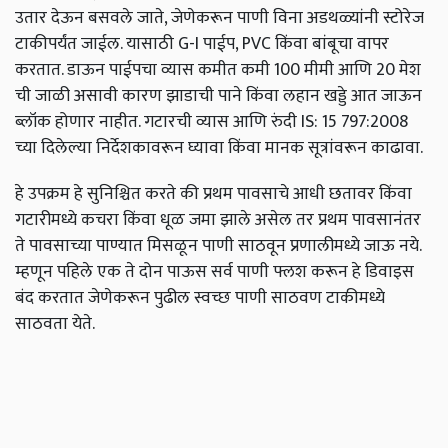
उतार
देऊन
बसवले
जाते
,
जेणेकरून
पाणी
विना
अडथळ्यांनी
स्टोरेज
टाकीपर्यंत
जाईल
.
यासाठी
G-I
पाईप
, PVC
किंवा
बांबूचा
वापर
करतात
.
डाऊन
पाईपचा
व्यास
कमीत
कमी
100
मीमी
आणि
20
मेश
ची
जाळी
असावी
कारण
झाडाची
पाने
किंवा
लहान
खड्डे
आत
जाऊन
ब्लॉक
होणार
नाहीत
.
गटारची
व्यास
आणि
रुंदी
IS: 15 797:2008
च्या
दिलेल्या
निर्देशकावरून
घ्यावा
किंवा
मानक
सूत्रांवरून
काढावा
.
हे
उपक्रम
हे
सुनिश्चित
करते
की
प्रथम
पावसाचे
आधी
छतावर
किंवा
गटारीमध्ये
कचरा
किंवा
धूळ
जमा
झाले
असेल
तर
प्रथम
पावसानंतर
ते
पावसाच्या
पाण्यात
मिसळून
पाणी
साठवून
प्रणालीमध्ये
जाऊ
नये
.
म्हणून
पहिले
एक
ते
दोन
पाऊस
सर्व
पाणी
फ्लश
करून
हे
डिवाइस
बंद
करतात
जेणेकरून
पुढील
स्वच्छ
पाणी
साठवण
टाकीमध्ये
साठवता
येते
.