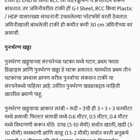
टाकी
ही
दगडांची
किंवा
RCC
ला
वॉटरप्रूफिंग
चे
अच्छादन
करून
बांधतात
.
तर
जमिनीवरील
टाकी
ही
G-I Sheet, RCC
किंवा
Plastic
/ HDP
यासारख्या
साधनांनी
उचललेल्या
प्लॅटफॉर्म
वरती
ठेवतात
.
जमिनीखाली
बांधलेली
टाकी
ही
कमीत
कमी
30 cm
जमिनीच्या
वर
असावी
.
पुनर्भरण
खड्डा
पुनर्भरण
खड्ड्याच्या
संरचनेच्या
घटका
मध्ये
गटार
,
प्रथम
फ्लश
डिव्हाइस
आणि
पुनर्भरण
खड्डा
हे
घटक
असतात
.
यामधील
प्रथम
तीन
घटकांचा
अभ्यास
आपण
वरील
पुनर्वापर
संकलन
टाकी
या
संरचनेमध्ये
पाहिला
आहे
.
उर्वरित
पुनर्भरण
खड्याबद्दल
माहिती
खालील
प्रमाणे
पाहू
.
पुनर्भरण
खड्ड्याचा
आकार
लांबी
×
रुंदी
×
उंची
ही
3 × 3 × 3
घनमीटर
मध्ये
असावी
.
फिल्टर
सामग्री
मध्ये
0.6
मीटर
, 0.5
मीटर
, 0.4
मीटर
मध्ये
विभागणी
करून
मोठे
दगड
(5-10
सेमी
)
सर्वात
खाली
,
खडी
(5-
10
मीमी
)
मध्यभागी
आणि
वाळू
(1.5-2
मीमी
)
सर्वात
वरती
अनुक्रमे