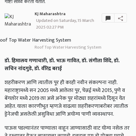
गोष्टी साध्य करता येतात.
KJ Maharashtra
Updated on Saturday, 15 March
2025 02:27 PM
Roof Top Water Harvesting System
डॉ
.
हिमालय
गणाचारी
,
डॉ
.
भाऊ
गावित
,
डॉ
.
संगीता
शिंदे
,
डॉ
.
सचिन
नांदगुडे
,
डॉ
.
वीरेंद्र
बराई
शहरीकरण
आणि
त्यातील
पूर
ही
काही
नवीन
संकल्पना
नाही
.
महाराष्ट्रामध्ये
सन
2005
मध्ये
आलेला
पूर
,
चेन्नई
मध्ये
2015,
पुणे
व
बेंगलोर
मध्ये
2019
ला
असे
अनेक
पुर
मोठ्या
शहरांमध्ये
दिसून
येत
आहेत
.
याला
कारणीभूत
म्हणजे
वाढत्या
शहरीकरणाबरोबर
त्यातील
ड्रेनेजची
असलेली
असुविधा
आणि
अयोग्य
पाणी
व्यवस्थापन
.
पाऊस
पडल्यानंतर
पाण्याला
वाहून
जाण्यासाठी
वाट
योग्य
नसेल
तर
ते
रस्त्यावर
येऊन
साठायला
लागतो
.
हळूहळू
मग
तो
मोठ्या
पुराचे