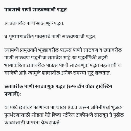
पावसाचे
पाणी
साठवण्याची
पद्धत
अ. छतावरील
पाणी
साठवणूक
पद्धत
.
ब
.
पृष्ठभागावरील
पावसाचे
पाणी
साठवण्याची
पद्धत
.
ज्यामध्ये
प्रामुख्याने
भूपृष्ठावरील
पाऊस
पाणी
साठवण
व
छतावरील
पाणी
साठवण
पद्धतीचा
समावेश
आहे
.
या
पद्धतींपैकी
शहरी
भागाकरिता
छतावरील
पाऊस
पाणी
साठवणूक
पद्धत
महत्त्वाची
व
गरजेची
आहे
.
त्यामुळे
शहरातील
अनेक
समस्या
सुटू
शकतात
.
छतावरील
पाणी
साठवणूक
पद्धत
(
रुफ
टॉप
वॉटर
हार्वेस्टिंग
प्रणाली
):
या
मध्ये
छतावर
पडणाऱ्या
पाण्याला
एकत्र
करून
जमिनीमध्ये
भूजल
पुनर्भरणासाठी
सोडता
येते
किंवा
स्टोरेज
टाकीमध्ये
साठवून
ते
पुढील
काळासाठी
वापरता
येऊ
शकते
.