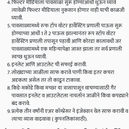
फिल्टर
मीडियाला
पावसाळा
सुरू
होण्याआधी
धुऊन
घ्यावे
त्यावेळी
फिल्टर
मीडियाला
नुकसान
होणार
नाही
याची
काळजी
घ्यावी
.
पावसाळ्यामध्ये
रुफ
टॉप
वॉटर
हार्वेस्टिंग
प्रणाली
पाऊस
सुरू
होण्याच्या
आधी
1
ते
2
पाऊस
झाल्यानंतर
रूप
स्टॉप
वॉटर
हार्वेस्टिंग
प्रणाली
तपासून
पहावी
आणि
कोरडा
कालावधी
जर
पावसाळ्यामध्ये
एक
महिन्यापेक्षा
जास्त
झाला
तर
सर्व
प्रणाली
स्वच्छ
धुऊन
घ्यावी
.
इनलेट
आणि
आउटलेट
ची
सफाई
करावी
.
लोखंडाच्या
जाळीला
साफ
करावे
पाणी
किंवा
इतर
कचरा
अडकला
असेल
तर
तो
काढून
टाकावा
.
किडे
-
मकोडे
किंवा
मच्छर
या
त्रासापासून
वाचण्यासाठी
गैर
पावसात
इनलेट
व
आउटलेटला
नायलॉन
जाळीने
किंवा
कपड्याने
बंद
करावे
.
प्रत्येक
तीन
वर्षांनी
एअर
कॉम्प्रेसर
ने
इंजेक्शन
वेल
साफ
करावी
व
त्याचा
व्यास
वाढवावा
(
कुपनलिकांसाठी
).