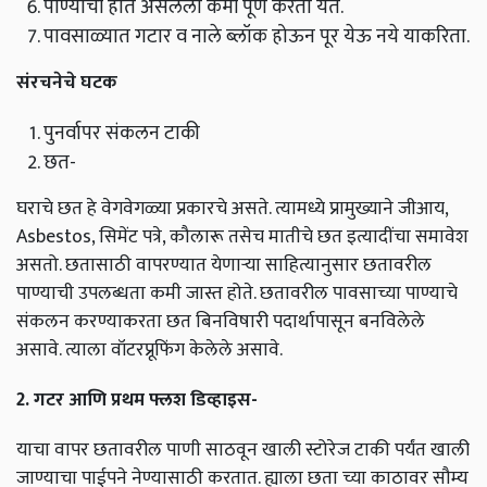
पाण्याची
होत
असलेली
कमी
पूर्ण
करता
येते
.
पावसाळ्यात
गटार
व
नाले
ब्लॉक
होऊन
पूर
येऊ
नये
याकरिता
.
संरचनेचे
घटक
पुनर्वापर
संकलन
टाकी
छत
-
घराचे
छत
हे
वेगवेगळ्या
प्रकारचे
असते
.
त्यामध्ये
प्रामुख्याने
जीआय
,
Asbestos,
सिमेंट
पत्रे
,
कौलारू
तसेच
मातीचे
छत
इत्यादींचा
समावेश
असतो
.
छतासाठी
वापरण्यात
येणाऱ्या
साहित्यानुसार
छतावरील
पाण्याची
उपलब्धता
कमी
जास्त
होते
.
छतावरील
पावसाच्या
पाण्याचे
संकलन
करण्याकरता
छत
बिनविषारी
पदार्थापासून
बनविलेले
असावे
.
त्याला
वॉटरप्रूफिंग
केलेले
असावे
.
2.
गटर
आणि
प्रथम
फ्लश
डिव्हाइस
-
याचा
वापर
छतावरील
पाणी
साठवून
खाली
स्टोरेज
टाकी
पर्यंत
खाली
जाण्याचा
पाईपने
नेण्यासाठी
करतात
.
ह्याला
छता
च्या
काठावर
सौम्य