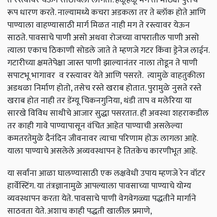
रूप
धारण
करते
.
नाल्यामध्ये
कचरा
अडकला
तर
ते
ब्लॉक
होते
आणि
पाण्याला
वाहण्यासाठी
मार्ग
मिळत
नाही
मग
ते
रस्त्यावर
येऊन
साठते
.
पावसाचे
पाणी
असो
अथवा
रोजच्या
वापरातील
पाणी
असो
त्याला
एकाच
ठिकाणी
सोडले
जाते
ते
म्हणजे
गटर
किंवा
ड्रेनेज
लाईन
.
गटारीच्या
क्षमतेपेक्षा
जास्त
पाणी
झाल्यानंतर
नाला
तोडून
ते
पाणी
सपाटभू
भागावर
व
रस्त्यावर
येते
आणि
पसरते
.
त्यामुळे
वाहतुकीला
अडथळा
निर्माण
होतो
,
तसेच
रस्ते
खराब
होतात
.
पुरामुळे
नुसते
रस्ते
खराब
होत
नाही
तर
डेंग्यू
चिकनगुनिया
,
थंडी
ताप
व
मलेरिया
या
सारखे
विविध
साथीचे
आजार
सुद्धा
पसरतात
.
ही
अवस्था
शहराकडील
तर
काही
गावे
पाण्यापासून
वंचित
आहेत
पाण्याची
असलेल्या
कमतरतेमुळे
दैनंदिन
जीवनावर
त्याचा
परिणाम
होऊ
लागला
आहे
.
याला
पाण्याचे
असलेले
अव्यवस्थापन
हे
तितकेच
कारणीभूत
आहे
.
या
सर्वांना
आळा
घालण्यासाठी
एक
लक्षवेधी
उपाय
म्हणजे
रेन
वॉटर
हार्वेस्टिंग
.
या
तंत्रज्ञानामुळे
आपल्याला
पावसाच्या
पाण्याचे
योग्य
व्यवस्थापन
करता
येते
.
पावसाचे
पाणी
वेगवेगळ्या
पद्धतीने
मार्गाने
साठवता
येते
.
अशाच
काही
पद्धती
खालील
प्रमाणे
,