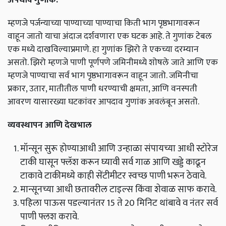
म्हणजे
पर्जन्याच्या
पाण्याच्या
पाण्याचा
किती
भाग
पृष्ठभागावरून
वाहून
जातो
याचा
अंदाज
दर्शवणारा
एक
घटक
आहे
.
ते
गुणांक
टेबल
एक
मध्ये
दाखविल्याप्रमाणे
.
हा
गुणांक
झिरो
ते
एकच्या
दरम्यान
असतो
.
झिरो
म्हणजे
पाणी
पूर्णपणे
जमिनीमध्ये
शोषले
जाते
आणि
एक
म्हणजे
पाण्याचा
सर्व
भाग
पृष्ठभागावरून
वाहून
जातो
.
जमिनीचा
प्रकार
,
उतार
,
मातीतील
पाणी
धरण्याची
क्षमता
,
आणि
वनस्पती
आवरण
यासारख्या
घटकांवर
आपदाव
गुणांक
अवलंबून
असतो
.
व्यवस्थापन
आणि
देखभाल
मॉन्सून
सुरू
होण्याआधी
आणि
उन्हाळा
संपायच्या
आधी
स्टोरेज
टाकी
घासून
फ्लॅश
करून
घ्यावी
सर्व
गाळ
आणि
खड्डे
काढून
टाकावे
टाकीमध्ये
काही
सेंटीमीटर
स्वच्छ
पाणी
भरून
ठेवावे
.
मान्सूनच्या
आधी
छतावरील
टाइल्स
किंवा
शेवाळ
साफ
करावे
.
पहिला
पाऊस
पडल्यानंतर
15
ते
20
मिनिट
थांबावे
व
नंतर
सर्व
पाणी
फ्लश
करावे
.