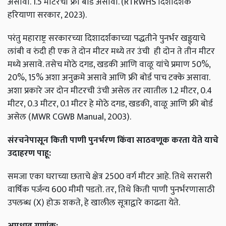
असावी
. 1.5
मीटरचा
फ्री
बोर्ड
असावा
. (RTRWHS
दिशादर्शक
हरियाणा
सरकार
, 2023).
परंतु
महाराष्ट्र
सरकारच्या
दिशादर्शकाच्या
पद्धतीने
पुनर्भर
खड्ड्याचे
लांबी
व
रुंदी
ही
एक
ते
दोन
मीटर
मध्ये
तर
उंची
ही
दोन
ते
तीन
मीटर
मध्ये
असावे
.
तसेच
मोठे
दगड
,
खडकी
आणि
वाळू
यांचे
प्रमाण
50%,
20%, 15%
अशा
अनुक्रमे
असावे
आणि
फ्री
बोर्ड
पाच
टक्के
असावा
.
अशा
प्रकारे
जर
दोन
मीटरची
उंची
असेल
तर
त्यातील
1.2
मीटर
, 0.4
मीटर
, 0.3
मीटर
, 0.1
मीटर
हे
मोठे
दगड
,
खडकी
,
वाळू
आणि
फ्री
बोर्ड
असेल
(MWR CGWB Manual, 2003).
संरचनेपासून
किती
पाणी
पुनर्भरण
किंवा
साठवणूक
करता
येते
याचे
उदाहरण
पाहू
:
समजा
एका
घराच्या
छताचे
क्षेत्र
2500
वर्ग
मीटर
आहे
.
तिथे
सरासरी
वार्षिक
पर्जन्य
600
मीमी
पडतो
.
तर
,
तिथे
किती
पाणी
पुनर्भरणासाठी
उपलब्ध
(X)
होऊ
शकते
,
हे
खालील
सूत्राद्वारे
काढता
येते
.
अपधाव
गुणांक
: