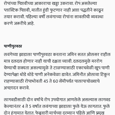
रोपांच्या पिशवीच्या आकाराचा खड्डा उकरावा. रोप असलेल्या
प्लास्टिक पिशवी,
मातीत हुंडी फुटणार नाही अशा पद्धतीने काढून
तयार करावी. पहिल्या वर्षी लवंगाच्या रोपांना सावलीची व्यवस्था
करणे जरूरीचे आहे.
पाणीपुरवठा
लवंगेच्या झाडाला पाणीपुरवठा करताना जमिन सतत ओलसर राहील
मात्र दलदल होणार नाही याची दक्षता घ्यावी. दलदलमुळे मररोग
येण्याची शक्यता असल्यामुळे ते टाळण्यासाठी एकाचवेळी खूप पाणी
देण्यापेक्षा थोडे थोडे पाणी अनेकवेळा द्यावेत. जमिनीत ओलावा टिकून
राहण्यासाठी रोपाभोवती 45
ते
60
सेंमीपर्यंत पालापाचोळ्याचे
अच्छादन करावे.
लागवडीसाठी दोन वर्षाचे रोप उपयोगात आणलेले असल्यास लागवड
केल्यानंतर 4
ते
5
वर्षात लवंगाच्या झाडाला फुले येऊ लागतात. फुले
दोन हंगामात येतात. फेब्रुवारी मार्चच्या दरम्यान पहिले आणि प्रमुख