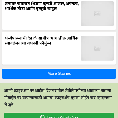
जनावर पावसात भिजणं म्हणजे आजार, अपंगत्व,
आर्थिक तोटा आणि मृत्यूची चाहूल
शेळीपालनाची ‘SIP’- ग्रामीण भागातील आर्थिक
स्वावलंबनाचा यशस्वी फॉर्मुला
More Stories
आम्ही व्हाट्सअप वर आहोत. देशभरातील शेतीविषयीच्या आताच्या बातम्या
मोबाईल वर वाचण्यासाठी आमचा व्हाट्सअँप ग्रुपला जॉईन करा.व्हाट्सएप
से जुड़ें.
Join on WhatsApp