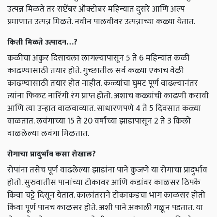
उत्पन्न मिळते तर सप्टेंबर ऑक्टोबर महिन्यात दुसरे आणि अल्प
प्रमाणात उत्पन्न मिळते. नवीन पालवीवर उत्पन्नाच्या कळ्या येतात.
किती मिळते उत्पादन…?
कळीचा अंकुर दिसायला लागल्यापासून 5
ते
6
महिन्यांत कळी
काढण्यासाठी तयार होते. गुच्छातील सर्व कळ्या एकाच वेळी
काढण्यासाठी तयार होत नाहीत. कळ्यांचा घुमट पूर्ण वाढल्यानंतर
त्यांना फिकट नारिंगी रंग प्राप्त होतो. अशाच कळ्यांची काढणी करावी
आणि त्या उन्हात वाळवाव्यात. साधारणपणे
4
ते
5
दिवसात कळ्या
वाळतात. लवंगाच्या
15
ते
20
वर्षांच्या झाडापासून
2
ते
3
किलो
वाळलेल्या लवंगा मिळतात.
रोगाचा प्रादुर्भाव कसा रोखाल?
रोपांना तसेच पूर्ण वाढलेल्या झाडांना पाने कुजणे या रोगाचा प्रादुर्भाव
होतो. सुरुवातीस पानांच्या टोकावर आणि कडांवर काळसर ठिपके
किंवा चट्टे दिसून येतात. कालांतराने टोकाकडचा भाग काळसर होतो
किंवा पूर्ण पानच काळसर होते. अशी पाने अकाली गळून पडतात. या