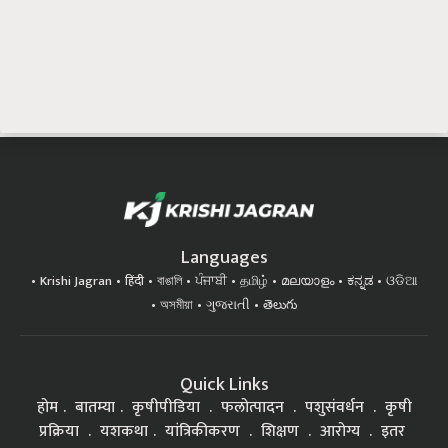
Languages
Krishi Jagran
हिंदी
বাঙালি
ਪੰਜਾਬੀ
தமிழ்
മലയാളം
ಕನ್ನಡ
ଓଡିଆ
অসমীয়া
ગુજરાતી
తెలుగు
Quick Links
होम
बातम्या
कृषीपीडिया
फलोत्पादन
पशुसंवर्धन
कृषी
प्रक्रिया
यशकथा
यांत्रिकीकरण
शिक्षण
आरोग्य
इतर