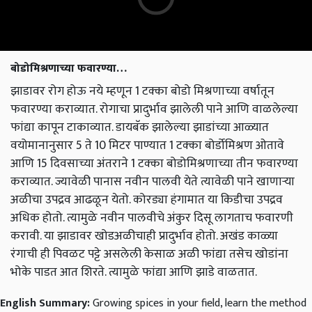
बोडोमिश्रणाच्या फवारण्या…
झाडावर रोग होऊ नये म्हणून 1
टक्का बोडो मिश्रणाच्या वर्षातून
फवारण्या कराव्यात. रोगाचा प्रादुर्भाव झालेली पाने आणि वाळलेल्या
फांद्या कापून टाकाव्यात. डायबॅक झालेल्या झाडांच्या आळ्यात
वयोमानानुसार
5
ते
10
मिटर पाण्यात
1
टक्का बोर्डोमिश्रण ओतावे
आणि
15
दिवसाच्या अंतराने
1
टक्का बोडोमिश्रणाच्या तीन फवारण्या
कराव्यात. ज्यावेळी पानास नवीन पालवी येते त्यावेळी पाने खाणार्‍या
अळीचा उपद्रव आढळून येतो. कोरड्या हंगामात या किडीचा उपद्रव
अधिक होतो. त्यामुळे नवीन पालवीचे अंकुर दिसू लागताच फवारणी
करावी. या झाडावर खोडअळीचाही प्रादुर्भाव होतो. अखंड काळ्या
रंगाची ही पिवळट पट्टे असलेली केसाळ अळी फांद्या तसेच खोडांना
भोके पाडत आत शिरते. त्यामुळे फांद्या आणि झाडे वाळतात.
English Summary:
Growing spices in your field, learn the method