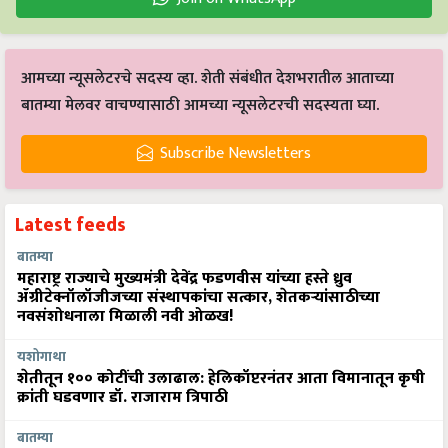
आमच्या न्यूसलेटरचे सदस्य व्हा. शेती संबंधीत देशभरातील आताच्या
बातम्या मेलवर वाचण्यासाठी आमच्या न्यूसलेटरची सदस्यता घ्या.
Subscribe Newsletters
Latest feeds
बातम्या
महाराष्ट्र राज्याचे मुख्यमंत्री देवेंद्र फडणवीस यांच्या हस्ते ध्रुव
ॲग्रीटेक्नॉलॉजीजच्या संस्थापकांचा सत्कार, शेतकऱ्यांसाठीच्या
नवसंशोधनाला मिळाली नवी ओळख!
यशोगाथा
शेतीतून १०० कोटींची उलाढाल: हेलिकॉप्टरनंतर आता विमानातून कृषी
क्रांती घडवणार डॉ. राजाराम त्रिपाठी
बातम्या