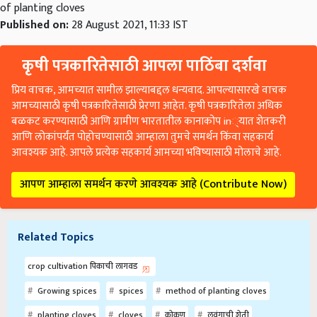
of planting cloves
Published on:
28 August 2021, 11:33 IST
कृषी पत्रकारितेसाठी आपला पाठिंबा दर्शवा
प्रिय वाचक, आमच्यात सामील झाल्याबद्दल धन्यवाद. आपल्यासारखे वाचक
आमच्यासाठी कृषी पत्रकारितेसाठी प्रेरणा आहेत. कृषी पत्रकारितेला अधिक
बळकट करण्यासाठी आणि ग्रामीण भारतातील कानाकोप in्यात शेतकरी
आणि लोकांपर्यंत पोहोचण्यासाठी आम्हाला तुमचे समर्थन किंवा सहकार्य
आवश्यक आहे. आपले प्रत्येक सहकार्य आमच्या भविष्यासाठी मोलाचे आहे.
आपण आम्हाला समर्थन करणे आवश्यक आहे (Contribute Now)
Related Topics
crop cultivation पिकाची लागवड
Growing spices
spices
method of planting cloves
planting cloves
cloves
कोकण
लवंगाची शेती