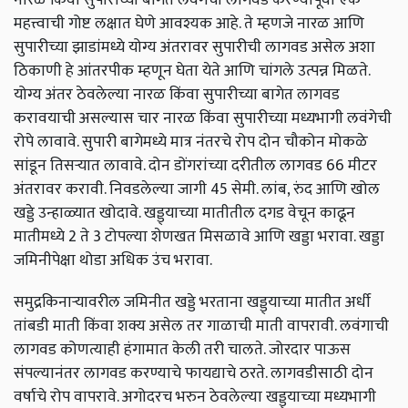
महत्त्वाची गोष्ट लक्षात घेणे आवश्यक आहे. ते म्हणजे नारळ आणि
सुपारीच्या झाडांमध्ये योग्य अंतरावर सुपारीची लागवड असेल अशा
ठिकाणी हे आंतरपीक म्हणून घेता येते आणि चांगले उत्पन्न मिळते.
योग्य अंतर ठेवलेल्या नारळ किंवा सुपारीच्या बागेत लागवड
करावयाची असल्यास चार नारळ किंवा सुपारीच्या मध्यभागी लवंगेची
रोपे लावावे. सुपारी बागेमध्ये मात्र नंतरचे रोप दोन चौकोन मोकळे
सांडून तिसर्‍यात लावावे. दोन डोंगरांच्या दरीतील लागवड 66
मीटर
अंतरावर करावी. निवडलेल्या जागी
45
सेमी. लांब
,
रुंद आणि खोल
खड्डे उन्हाळ्यात खोदावे. खड्ड्याच्या मातीतील दगड वेचून काढून
मातीमध्ये
2
ते
3
टोपल्या शेणखत मिसळावे आणि खड्डा भरावा. खड्डा
जमिनीपेक्षा थोडा अधिक उंच भरावा.
समुद्रकिनार्‍यावरील जमिनीत खड्डे भरताना खड्ड्याच्या मातीत अर्धी
तांबडी माती किंवा शक्य असेल तर गाळाची माती वापरावी. लवंगाची
लागवड कोणत्याही हंगामात केली तरी चालते. जोरदार पाऊस
संपल्यानंतर लागवड करण्याचे फायद्याचे ठरते. लागवडीसाठी दोन
वर्षाचे रोप वापरावे. अगोदरच भरुन ठेवलेल्या खड्ड्याच्या मध्यभागी