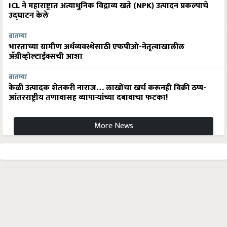
ICL ने महाराष्ट्रात अत्याधुनिक विद्राव्य खते (NPK) उत्पादन प्रकल्पाचे
उद्घाटन केले
बातम्या
भारताच्या ग्रामीण अर्थव्यवस्थेसाठी एफपीओ-नेतृत्वाखालील
अ‍ॅग्रीव्होल्टाईक्सची आशा
बातम्या
केळी उत्पादक शेतकरी नाराज… लाखोंचा खर्च करूनही विक्री ठप्प-
आंतरराष्ट्रीय तणावासह व्यापाऱ्यांच्या दबावाचा फटका!
More News