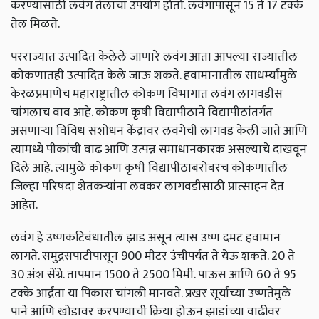
करण्यासाठी लवंग तेलाचा उपयोग होतो. लवंगापासून
15
ते
17
टक्के
तेल मिळते.
परराज्यात उत्पादित केलेले जाणारे लवंग आता आपल्या राज्यातील
कोकणातही उत्पादित केले जाऊ शकते. हवामानातील साधर्म्यामुळे
केरळप्रमाणेच महाराष्ट्रातील कोकण विभागात लवंग लागवडीस
चांगलाच वाव आहे. कोकण कृषी विद्यापीठाने विद्यापीठांतर्गत
असणार्‍या विविध संशोधन केंद्रावर लवंगेची लागवड केली जाते आणि
त्यामध्ये पीकांची वाढ आणि उत्पन्न समाधानकारक असल्याचे दाखवून
दिले आहे. त्यामुळे कोकण कृषी विद्यापीठाबरोबरच कोकणातील
जिल्हा परिषदा शेतकर्‍यांना लवकर लागवडीसाठी प्रात्साहन देत
आहेत.
लवंग हे उष्णकटिबंधातील झाड असून त्यास उष्ण दमट हवामान
लागते. समुद्रसपाटीपासून 900
मीटर उंचीपर्यंत ते येऊ शकते.
20
ते
30
अंश सेंग्रे. तापमान
1500
ते
2500
मिमी. पाऊस आणि
60
ते
95
टक्के आर्द्रता या पिकास चांगली मानवते. प्रखर सूर्याच्या उष्णतेमुळे
पाने आणि खोडावर करपण्याची क्रिया होऊन झाडांच्या वाढीवर