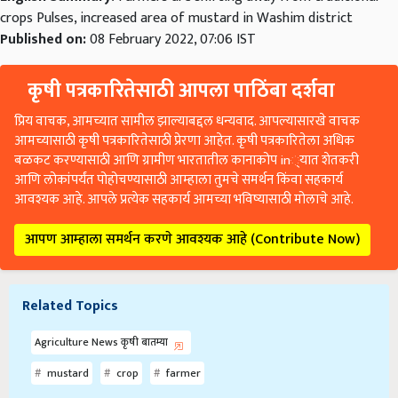
crops Pulses, increased area of ​​mustard in Washim district
Published on:
08 February 2022, 07:06 IST
कृषी पत्रकारितेसाठी आपला पाठिंबा दर्शवा
प्रिय वाचक, आमच्यात सामील झाल्याबद्दल धन्यवाद. आपल्यासारखे वाचक
आमच्यासाठी कृषी पत्रकारितेसाठी प्रेरणा आहेत. कृषी पत्रकारितेला अधिक
बळकट करण्यासाठी आणि ग्रामीण भारतातील कानाकोप in्यात शेतकरी
आणि लोकांपर्यंत पोहोचण्यासाठी आम्हाला तुमचे समर्थन किंवा सहकार्य
आवश्यक आहे. आपले प्रत्येक सहकार्य आमच्या भविष्यासाठी मोलाचे आहे.
आपण आम्हाला समर्थन करणे आवश्यक आहे (Contribute Now)
Related Topics
Agriculture News कृषी बातम्या
mustard
crop
farmer