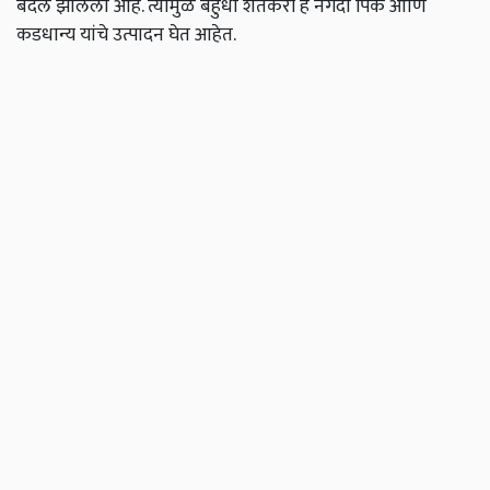
बदल झालेला आहे. त्यामुळं बहुधा शेतकरी हे नगदी पिके आणि
कडधान्य यांचे उत्पादन घेत आहेत.