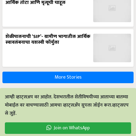
आर्थिक तोटा आणि मृत्यूची चाहूल
शेळीपालनाची ‘SIP’- ग्रामीण भागातील आर्थिक
स्वावलंबनाचा यशस्वी फॉर्मुला
More Stories
आम्ही व्हाट्सअप वर आहोत. देशभरातील शेतीविषयीच्या आताच्या बातम्या
मोबाईल वर वाचण्यासाठी आमचा व्हाट्सअँप ग्रुपला जॉईन करा.व्हाट्सएप
से जुड़ें.
Join on WhatsApp