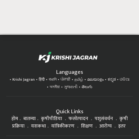
Languages
Krishi Jagran
हिंदी
বাঙালি
ਪੰਜਾਬੀ
தமிழ்
മലയാളം
ಕನ್ನಡ
ଓଡିଆ
অসমীয়া
ગુજરાતી
తెలుగు
Quick Links
होम
बातम्या
कृषीपीडिया
फलोत्पादन
पशुसंवर्धन
कृषी
प्रक्रिया
यशकथा
यांत्रिकीकरण
शिक्षण
आरोग्य
इतर