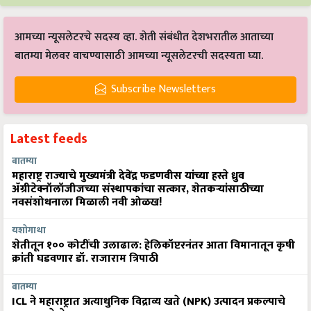
आमच्या न्यूसलेटरचे सदस्य व्हा. शेती संबंधीत देशभरातील आताच्या
बातम्या मेलवर वाचण्यासाठी आमच्या न्यूसलेटरची सदस्यता घ्या.
Subscribe Newsletters
Latest feeds
बातम्या
महाराष्ट्र राज्याचे मुख्यमंत्री देवेंद्र फडणवीस यांच्या हस्ते ध्रुव
ॲग्रीटेक्नॉलॉजीजच्या संस्थापकांचा सत्कार, शेतकऱ्यांसाठीच्या
नवसंशोधनाला मिळाली नवी ओळख!
यशोगाथा
शेतीतून १०० कोटींची उलाढाल: हेलिकॉप्टरनंतर आता विमानातून कृषी
क्रांती घडवणार डॉ. राजाराम त्रिपाठी
बातम्या
ICL ने महाराष्ट्रात अत्याधुनिक विद्राव्य खते (NPK) उत्पादन प्रकल्पाचे