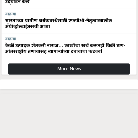
उद्घाटन केले
बातम्या
भारताच्या ग्रामीण अर्थव्यवस्थेसाठी एफपीओ-नेतृत्वाखालील
अ‍ॅग्रीव्होल्टाईक्सची आशा
बातम्या
केळी उत्पादक शेतकरी नाराज… लाखोंचा खर्च करूनही विक्री ठप्प-
आंतरराष्ट्रीय तणावासह व्यापाऱ्यांच्या दबावाचा फटका!
More News