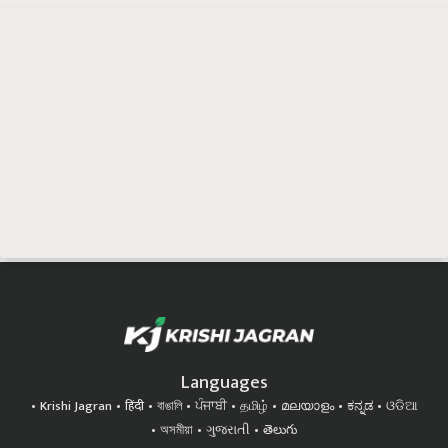
Languages
Krishi Jagran
हिंदी
বাঙালি
ਪੰਜਾਬੀ
தமிழ்
മലയാളം
ಕನ್ನಡ
ଓଡିଆ
অসমীয়া
ગુજરાતી
తెలుగు