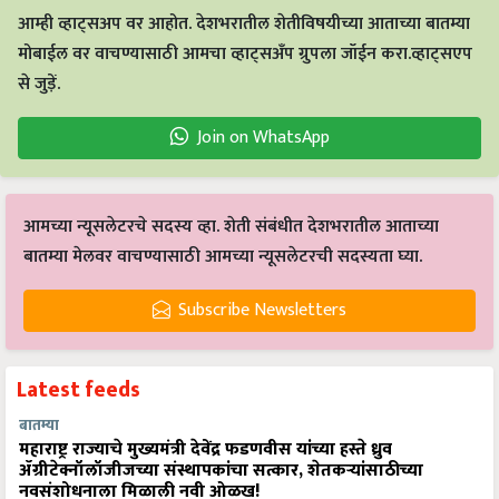
आम्ही व्हाट्सअप वर आहोत. देशभरातील शेतीविषयीच्या आताच्या बातम्या
मोबाईल वर वाचण्यासाठी आमचा व्हाट्सअँप ग्रुपला जॉईन करा.व्हाट्सएप
से जुड़ें.
Join on WhatsApp
आमच्या न्यूसलेटरचे सदस्य व्हा. शेती संबंधीत देशभरातील आताच्या
बातम्या मेलवर वाचण्यासाठी आमच्या न्यूसलेटरची सदस्यता घ्या.
Subscribe Newsletters
Latest feeds
बातम्या
महाराष्ट्र राज्याचे मुख्यमंत्री देवेंद्र फडणवीस यांच्या हस्ते ध्रुव
ॲग्रीटेक्नॉलॉजीजच्या संस्थापकांचा सत्कार, शेतकऱ्यांसाठीच्या
नवसंशोधनाला मिळाली नवी ओळख!