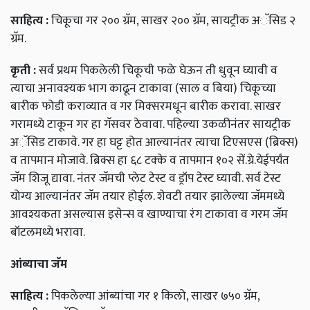
साहित्य
:
चिकूचा गर २०० ग्रॅम, साखर २०० ग्रॅम, सायट्रीक अॅसिड २
ग्रॅम.
कृती
:
सर्व प्रथम पिकलेली चिकूची फळे घेऊन ती धुवून घ्यावी व
त्याचा अनावश्यक भाग काढून टाकावा (साल व बिया) चिकूच्या
बारीक फोडी कराव्यात व गर मिक्‍सरमधून बारीक करावा. साखर
गरामध्ये टाकून गर हा गॅसवर ठेवावा. पहिल्या उकळीनंतर सायट्रीक
अॅसिड टाकावे. गर हा घट्ट होत आल्यानंतर त्याचा टिएसएस (ब्रिक्स)
व तापमान मोजावे. ब्रिक्स हा ६८ टक्के व तापमान १०२ सें.ग्रे.येईपर्यंत
जॅम शिजू द्यावा. नंतर जॅमची प्लेट टेस्ट व ड्रॉप टेस्ट घ्यावी. सर्व टेस्ट
योग्य आल्यानंतर जॅम तयार होईल. शेवटी तयार झालेल्या जॅममध्ये
आवश्यकता असल्यास इसेन्स व खाण्याचा रंग टाकावा व गरम जॅम
बॉटलमध्ये भरावा.
आंब्याचा
जॅम
साहित्य
:
पिकलेल्या आंब्यांचा गर १ किलो, साखर ७५० ग्रॅम,