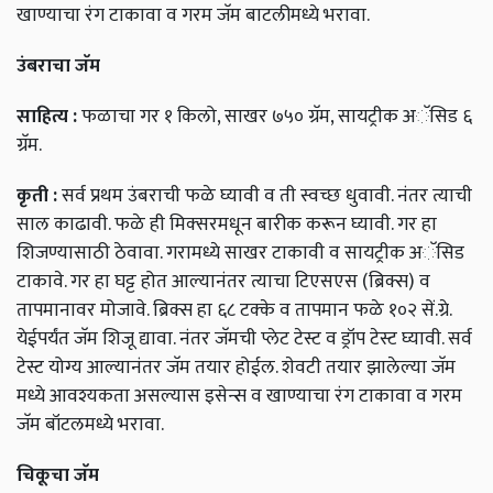
खाण्याचा रंग टाकावा व गरम जॅम बाटलीमध्ये भरावा.
उंबराचा
जॅम
साहित्य
:
फळाचा गर १ किलो, साखर ७५० ग्रॅम, सायट्रीक अॅसिड ६
ग्रॅम.
कृती
:
सर्व प्रथम उंबराची फळे घ्यावी व ती स्वच्छ धुवावी. नंतर त्याची
साल काढावी. फळे ही मिक्‍सरमधून बारीक करून घ्यावी. गर हा
शिजण्यासाठी ठेवावा. गरामध्ये साखर टाकावी व सायट्रीक अॅसिड
टाकावे. गर हा घट्ट होत आल्यानंतर त्याचा टिएसएस (ब्रिक्स) व
तापमानावर मोजावे. ब्रिक्स हा ६८ टक्के व तापमान फळे १०२ सें.ग्रे.
येईपर्यंत जॅम शिजू द्यावा. नंतर जॅमची प्लेट टेस्ट व ड्रॉप टेस्ट घ्यावी. सर्व
टेस्ट योग्य आल्यानंतर जॅम तयार होईल. शेवटी तयार झालेल्या जॅम
मध्ये आवश्यकता असल्यास इसेन्स व खाण्याचा रंग टाकावा व गरम
जॅम बॉटलमध्ये भरावा.
चिकूचा
जॅम