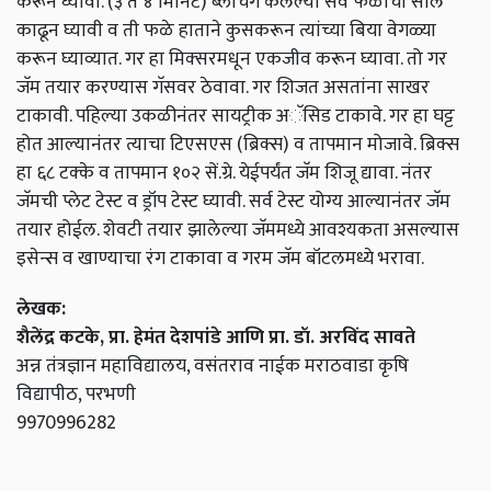
करून घ्यावी. (३ ते ४ मिनिटे) ब्लँचिंग केलेल्या सर्व फळांची साल
काढून घ्यावी व ती फळे हाताने कुसकरून त्यांच्या बिया वेगळ्या
करून घ्याव्यात. गर हा मिक्‍सरमधून एकजीव करून घ्यावा. तो गर
जॅम तयार करण्यास गॅसवर ठेवावा. गर शिजत असतांना साखर
टाकावी. पहिल्या उकळीनंतर सायट्रीक अॅसिड टाकावे. गर हा घट्ट
होत आल्यानंतर त्याचा टिएसएस (ब्रिक्स) व तापमान मोजावे. ब्रिक्स
हा ६८ टक्के व तापमान १०२ सें.ग्रे. येईपर्यंत जॅम शिजू द्यावा. नंतर
जॅमची प्लेट टेस्ट व ड्रॉप टेस्ट घ्यावी. सर्व टेस्ट योग्य आल्यानंतर जॅम
तयार होईल. शेवटी तयार झालेल्या जॅममध्ये आवश्यकता असल्यास
इसेन्स व खाण्याचा रंग टाकावा व गरम जॅम बॉटलमध्ये भरावा.
लेखक:
शैलेंद्र कटके, प्रा. हेमंत देशपांडे आणि प्रा. डॉ. अरविंद सावते
अन्न तंत्रज्ञान महाविद्यालय, वसंतराव नाईक मराठवाडा कृषि
विद्यापीठ, परभणी
9970996282