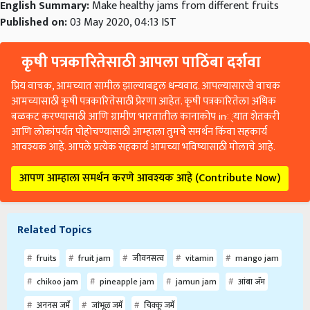
English Summary:
Make healthy jams from different fruits
Published on:
03 May 2020, 04:13 IST
कृषी पत्रकारितेसाठी आपला पाठिंबा दर्शवा
प्रिय वाचक, आमच्यात सामील झाल्याबद्दल धन्यवाद. आपल्यासारखे वाचक
आमच्यासाठी कृषी पत्रकारितेसाठी प्रेरणा आहेत. कृषी पत्रकारितेला अधिक
बळकट करण्यासाठी आणि ग्रामीण भारतातील कानाकोप in्यात शेतकरी
आणि लोकांपर्यंत पोहोचण्यासाठी आम्हाला तुमचे समर्थन किंवा सहकार्य
आवश्यक आहे. आपले प्रत्येक सहकार्य आमच्या भविष्यासाठी मोलाचे आहे.
आपण आम्हाला समर्थन करणे आवश्यक आहे (Contribute Now)
Related Topics
fruits
fruit jam
जीवनसत्व
vitamin
mango jam
chikoo jam
pineapple jam
jamun jam
आंबा जॅम
अननस जमॅ
जांभूळ जमॅ
चिक्कू जमॅ