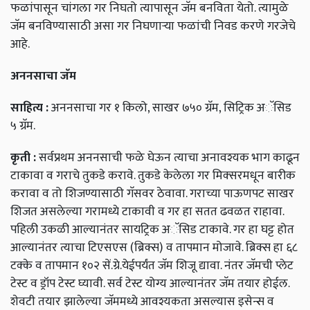
फळांपासून चांगला गर निघतो त्यापासून जॅम बनविता येतो. त्यामुळे
जॅम बनविण्यासाठी असा गर निघणाऱ्या फळांची निवड करणे गरजेचे
आहे.
अननसाचा
जॅम
साहित्य
:
अननसाचा गर १ किलो, साखर ७५० ग्रॅम, सिट्रिक अॅसिड
५ ग्रॅम.
कृती
:
सर्वप्रथम अननसाची फळे घेऊन त्याचा अनावश्यक भाग काढून
टाकावा व गराचे तुकडे करावे. तुकडे केलेला गर मिक्‍सरमधून बारीक
करावा व तो शिजण्यासाठी गॅसवर ठेवावा. गराच्या पाऊणपट साखर
शिजत असलेल्या गरामध्ये टाकावी व गर हा सतत ढवळत राहावा.
पहिली उकळी आल्यानंतर सायट्रिक अॅसिड टाकावे. गर हा घट्ट होत
आल्यानंतर त्याचा टिएसएस (ब्रिक्स) व तापमान मोजावे. ब्रिक्स हा ६८
टक्के व तापमान १०२ सें.ग्रे.येईपर्यंत जॅम शिजू द्यावा. नंतर जॅमची प्लेट
टेस्ट व ड्रॉप टेस्ट घ्यावी. सर्व टेस्ट योग्य आल्यानंतर जॅम तयार होईल.
शेवटी तयार झालेल्या जॅममध्ये आवश्यकता असल्यास इसेन्स व