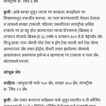
सायट्रीक अॅसिड ६ ग्रॅम.
कृती
:
आंबे स्वच्छ धुवून त्याचा गर काढावा. काढलेला गर
मिक्‍सरमधून एकजीव करावा. गर गरम करण्यासाठी गॅसवर ठेवावा
व त्यामध्ये साखर टाकावी. पहिल्या उकळीनंतर सायट्रीक असिड
टाकावे. गर हा घट्ट होत आल्यानंतर त्याचा टिएसएस (ब्रिक्स) व
तापमान मोजावे. ब्रिक्स हा ६८ टक्के व तापमान १०२ सें.ग्रे. येईपर्यंत जॅम
शिजू द्यावा. नंतर जॅमची प्लेट टेस्ट व ड्रॉप टेस्ट घ्यावी. सर्व टेस्ट योग्य
आल्यानंतर जॅम तयार होईल. शेवटी तयार झालेल्या जॅममध्ये
आवश्यकता असल्यास इसेन्स व खाण्याचा रंग टाकावा व गरम जॅम
बॉटलमध्ये भरावा.
जांभूळ
जॅम
साहित्य
:
जांभुळाची फळे ५०० ग्रॅम,
साखर ४०० ग्रॅम,
सायट्रीक
अॅसिड २.५ ग्रॅम.
कृती
:
जॅम तयार करतांना सर्वप्रथम फळे धुवून घ्यावीत व ती ब्लँचिंग