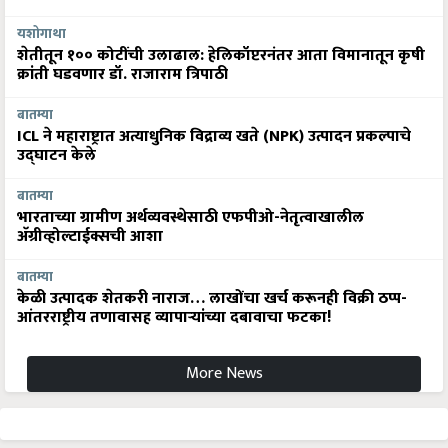
यशोगाथा
शेतीतून १०० कोटींची उलाढाल: हेलिकॉप्टरनंतर आता विमानातून कृषी
क्रांती घडवणार डॉ. राजाराम त्रिपाठी
बातम्या
ICL ने महाराष्ट्रात अत्याधुनिक विद्राव्य खते (NPK) उत्पादन प्रकल्पाचे
उद्घाटन केले
बातम्या
भारताच्या ग्रामीण अर्थव्यवस्थेसाठी एफपीओ-नेतृत्वाखालील
अ‍ॅग्रीव्होल्टाईक्सची आशा
बातम्या
केळी उत्पादक शेतकरी नाराज… लाखोंचा खर्च करूनही विक्री ठप्प-
आंतरराष्ट्रीय तणावासह व्यापाऱ्यांच्या दबावाचा फटका!
More News