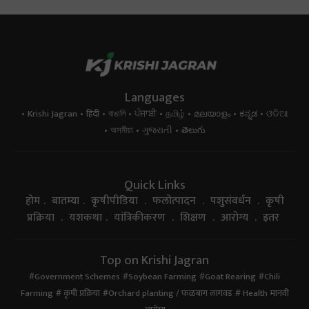
Languages
Krishi Jagran
हिंदी
বাঙালি
ਪੰਜਾਬੀ
தமிழ்
മലയാളം
ಕನ್ನಡ
ଓଡିଆ
অসমীয়া
ગુજરાતી
తెలుగు
Quick Links
होम
बातम्या
कृषीपीडिया
फलोत्पादन
पशुसंवर्धन
कृषी
प्रक्रिया
यशकथा
यांत्रिकीकरण
शिक्षण
आरोग्य
इतर
Top on Krishi Jagran
Government Schemes
Soybean Farming
Goat Rearing
Chili
Farming
कृषी प्रक्रिया
Orchard planting / फळबाग लागवड
Health मानवी