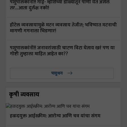
पशुपालकांनों!! गाई- म्हशिंच्या डोळ्यातून पाणी येत असेल
तर...आता दुर्लक्ष नको!
हॉटेल व्यवसायामुळे मटन व्यवसाय तेजीत; भविष्यात मटनाची
मागणी गगनाला भिडणार!
पशुपालकांनों!! जनावरांसाठी चाटण विटा घेताय खरं पण या
गोष्टी तुम्हाला माहित आहेत का??
पशुधन
कृषी व्यवसाय
हळदयुक्त आईस्क्रीम: आरोग्य आणि चव यांचा संगम