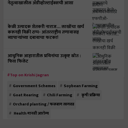
नेतृत्वाखालील अ‍ॅग्रीव्होल्टाईक्सची आशा
केळी उत्पादक शेतकरी नाराज… लाखोंचा खर्च
करूनही विक्री ठप्प- आंतरराष्ट्रीय तणावासह
व्यापाऱ्यांच्या दबावाचा फटका!
आधुनिक आहारातील प्रथिनांचा उत्कृष्ट स्रोत :
फिश फिलेट
#Top on Krishi Jagran
Government Schemes
Soybean Farming
Goat Rearing
Chili Farming
कृषी प्रक्रिया
Orchard planting / फळबाग लागवड
Health मानवी आरोग्य